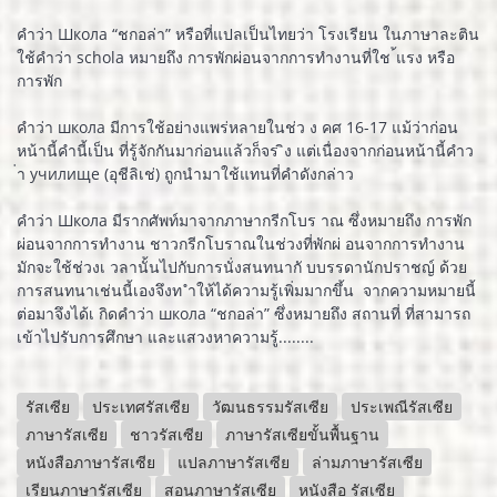
คำว่า Школа “ชกอล่า” หรือที่แปลเป็นไทยว่า โรงเรียน ในภาษาละติน
ใช้คำว่า schola หมายถึง การพักผ่อนจากการทำงานที่ใช ้แรง หรือ
การพัก
คำว่า школа มีการใช้อย่างแพร่หลายในช่ว ง คศ 16-17 แม้ว่าก่อน
หน้านี้คำนี้เป็น ที่รู้จักกันมาก่อนแล้วก็จร ิง แต่เนื่องจากก่อนหน้านี้คำว
่า училище (อุชีลิเช่) ถูกนำมาใช้แทนที่คำดังกล่าว
คำว่า Школа มีรากศัพท์มาจากภาษากรีกโบร าณ ซึ่งหมายถึง การพัก
ผ่อนจากการทำงาน ชาวกรีกโบราณในช่วงที่พักผ่ อนจากการทำงาน
มักจะใช้ช่วงเ วลานั้นไปกับการนั่งสนทนากั บบรรดานักปราชญ์ ด้วย
การสนทนาเช่นนี้เองจึงท ำให้ได้ความรู้เพิ่มมากขึ้น จากความหมายนี้
ต่อมาจึงได้เ กิดคำว่า школа “ชกอล่า” ซึ่งหมายถึง สถานที่ ที่สามารถ
เข้าไปรับการศึกษา และแสวงหาความรู้........
รัสเซีย
ประเทศรัสเซีย
วัฒนธรรมรัสเซีย
ประเพณีรัสเซีย
ภาษารัสเซีย
ชาวรัสเซีย
ภาษารัสเซียขั้นพื้นฐาน
หนังสือภาษารัสเซีย
แปลภาษารัสเซีย
ล่ามภาษารัสเซีย
เรียนภาษารัสเซีย
สอนภาษารัสเซีย
หนังสือ รัสเซีย