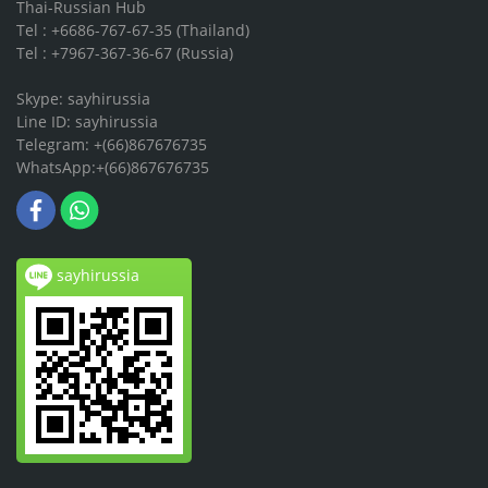
Thai-Russian Hub
Tel : +6686-767-67-35 (Thailand)
Tel : +7967-367-36-67 (Russia)
Skype: sayhirussia
Line ID: sayhirussia
Telegram: +(66)867676735
WhatsApp:+(66)867676735
sayhirussia