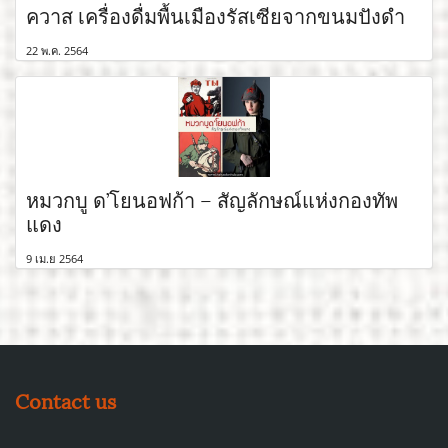
ควาส เครื่องดื่มพื้นเมืองรัสเซียจากขนมปังดำ
22 พ.ค. 2564
หมวกบู ด’โยนอฟก้า – สัญลักษณ์แห่งกองทัพ
แดง
9 เม.ย 2564
Contact us