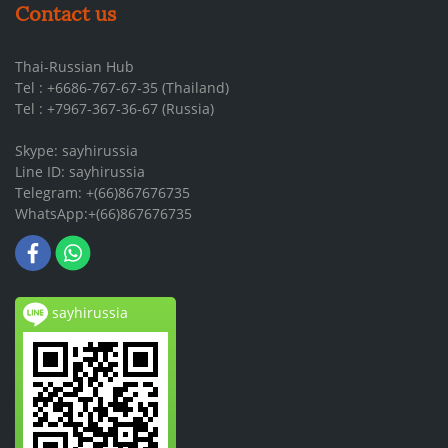
Contact us
Thai-Russian Hub
Tel : +6686-767-67-35 (Thailand)
Tel : +7967-367-36-67 (Russia)
Skype: sayhirussia
Line ID: sayhirussia
Telegram: +(66)867676735
WhatsApp:+(66)867676735
sayhirussia