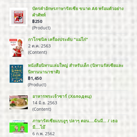
บัตรคำอักษรภาษารัสเซีย ขนาด A6 พร้อมตัวอย่าง
คำศัพท์
฿250
(Product)
กาโกชนิค เครื่องประดับ "แม่ไก่"
2 ต.ค. 2563
(Content)
หนังสือนิทานเล่มใหญ่ สำหรับเด็ก (นิทานรัสเซียและ
นิทานนานาชาติ)
฿1,450
(Product)
อาหารพระเจ้าซาร์ (Холодец)
14 มิ.ย. 2563
(Content)
ภาษารัสเซียแบบงูๆ ปลาๆ ตอน....ฉันมี... / เธอ
มี....ไม๊
6 ก.พ. 2562