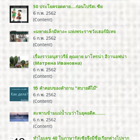
50 ประโยครอดตาย....ก่อนไปรัสเ ซีย
6 ก.พ. 2562
(Content)
«มหาดเล็กมีหาง» แห่งพระราชวังเฮอร์มิเทจ
6 ก.พ. 2562
(Content)
เรื่องราวอนุสาวรีย์ คุณยาย มาโทรน่า อีวานอฟน่า
(Матрена Ивановна)
6 ก.พ. 2562
(Content)
95 คำตอบของคำถาม "สบายดีไม๊"
6 ก.พ. 2562
(Content)
สะพานข้ามแม่น้ำเนว่าในยุคอดีต……..
6 ก.พ. 2562
(Content)
ทำไมเลข 40 ในภาษารัสเซียจึงมีชื่อเรียกต่างไปจาก