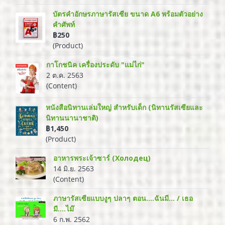
บัตรคำอักษรภาษารัสเซีย ขนาด A6 พร้อมตัวอย่าง
คำศัพท์
฿250
(Product)
กาโกชนิค เครื่องประดับ "แม่ไก่"
2 ต.ค. 2563
(Content)
หนังสือนิทานเล่มใหญ่ สำหรับเด็ก (นิทานรัสเซียและ
นิทานนานาชาติ)
฿1,450
(Product)
อาหารพระเจ้าซาร์ (Холодец)
14 มิ.ย. 2563
(Content)
ภาษารัสเซียแบบงูๆ ปลาๆ ตอน....ฉันมี... / เธอ
มี....ไม๊
6 ก.พ. 2562