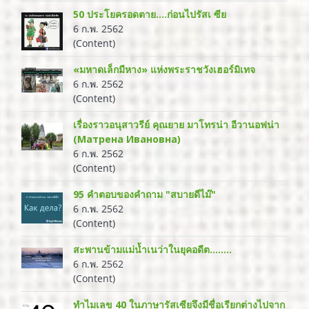
50 ประโยครอดตาย....ก่อนไปรัสเ ซีย
6 ก.พ. 2562
(Content)
«มหาดเล็กมีหาง» แห่งพระราชวังเฮอร์มิเทจ
6 ก.พ. 2562
(Content)
เรื่องราวอนุสาวรีย์ คุณยาย มาโทรน่า อีวานอฟน่า
(Матрена Ивановна)
6 ก.พ. 2562
(Content)
95 คำตอบของคำถาม "สบายดีไม๊"
6 ก.พ. 2562
(Content)
สะพานข้ามแม่น้ำเนว่าในยุคอดีต……..
6 ก.พ. 2562
(Content)
ทำไมเลข 40 ในภาษารัสเซียจึงมีชื่อเรียกต่างไปจาก