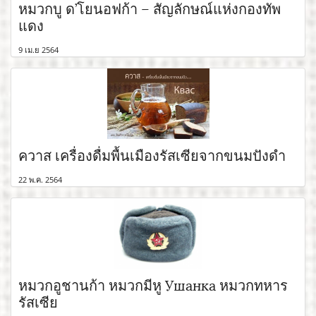
หมวกบู ด’โยนอฟก้า – สัญลักษณ์แห่งกองทัพ
แดง
9 เม.ย 2564
ควาส เครื่องดื่มพื้นเมืองรัสเซียจากขนมปังดำ
22 พ.ค. 2564
หมวกอูชานก้า หมวกมีหู Ушанка หมวกทหาร
รัสเซีย