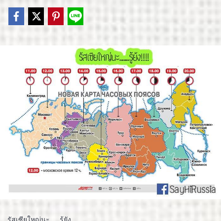
รัสเซียใหญ่นะ.....รู้ยัง.. .