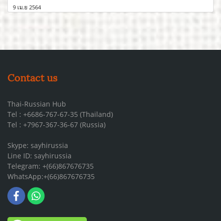
9 เม.ย 2564
Contact us
Thai-Russian Hub
Tel : +6686-767-67-35 (Thailand)
Tel : +7967-367-36-67 (Russia)
Skype: sayhirussia
Line ID: sayhirussia
Telegram: +(66)867676735
WhatsApp:+(66)867676735