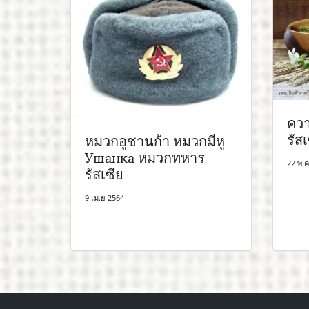
ควาส
รัส
หมวกอูชานก้า หมวกมีหู
Ушанка หมวกทหาร
22 พ.ค
รัสเซีย
9 เม.ย 2564