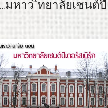
.....มหาว ิทยาลัยเซนต์ปี