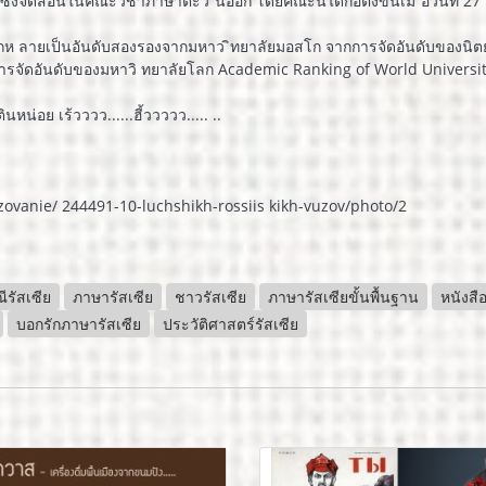
ซึ่งจัดสอนในคณะวิชาภาษาตะว ันออก โดยคณะนี้ได้ก่อตั้งขึ้นเมื ่อวันที่ 2
กห ลายเป็นอันดับสองรองจากมหาว ิทยาลัยมอสโก จากการจัดอันดับของนิตยสาร
ารจัดอันดับของมหาวิ ทยาลัยโลก Academic Ranking of World Universiti
หน่อย เร้วววว......ฮี้ววววว..... ..
azovanie/ 244491-10-luchshikh-rossiis kikh-vuzov/photo/2
ีรัสเซีย
ภาษารัสเซีย
ชาวรัสเซีย
ภาษารัสเซียขั้นพื้นฐาน
หนังสื
บอกรักภาษารัสเซีย
ประวัติศาสตร์รัสเซีย