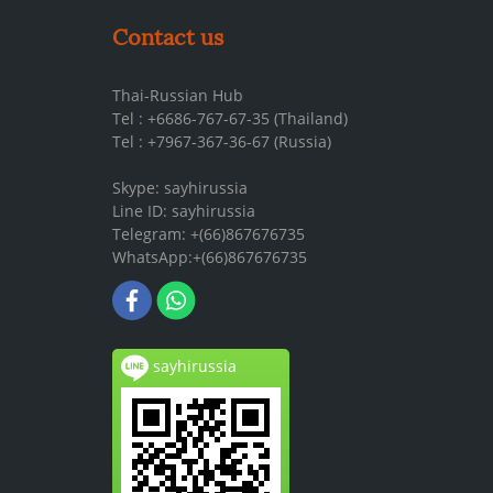
Contact us
Thai-Russian Hub
Tel : +6686-767-67-35 (Thailand)
Tel : +7967-367-36-67 (Russia)
Skype: sayhirussia
Line ID: sayhirussia
Telegram: +(66)867676735
WhatsApp:+(66)867676735
sayhirussia