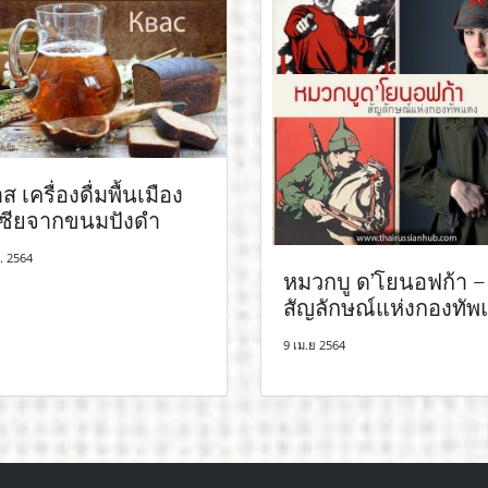
 เครื่องดื่มพื้นเมือง
เซียจากขนมปังดำ
. 2564
หมวกบู ด’โยนอฟก้า –
สัญลักษณ์แห่งกองทัพ
9 เม.ย 2564