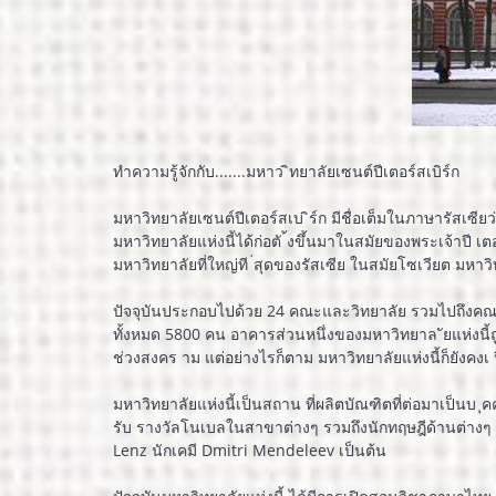
ทำความรู้จักกับ.......มหาว ิทยาลัยเซนต์ปีเตอร์สเบิร์ก
มหาวิทยาลัยเซนต์ปีเตอร์สเบ ิร์ก มีชื่อเต็มในภาษารัสเ
มหาวิทยาลัยแห่งนี้ได้ก่อตั ้งขึ้นมาในสมัยของพระเจ้าปี เตอ
มหาวิทยาลัยที่ใหญ่ที ่สุดของรัสเซีย ในสมัยโซเวียต มห
ปัจจุบันประกอบไปด้วย 24 คณะและวิทยาลัย รวมไปถึงคณะวิท
ทั้งหมด 5800 คน อาคารส่วนหนึ่งของมหาวิทยาล ัยแห่งนี
ช่วงสงคร าม แต่อย่างไรก็ตาม มหาวิทยาลัยแห่งนี้ก็ยังค
มหาวิทยาลัยแห่งนี้เป็นสถาน ที่ผลิตบัณฑิตที่ต่อมาเป็นบ ุ
รับ รางวัลโนเบลในสาขาต่างๆ รวมถึงนักทฤษฎีด้านต่างๆ 
Lenz นักเคมี Dmitri Mendeleev เป็นต้น