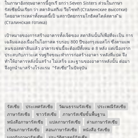
ในภาษาอังกฤษอาคารนี้ถูกเรี ยกว่า Seven Sisters ส่วนในภาษา
รัสเซียนั้นเรียก ว่า สตาลินสกีเย่ วึยโซทกิ (Сталинские высотки)
โดยอาคารเหล่าทั้งหมดนี้เป็ นสถาปัตยกรรมโกธิคสไตล์สตาล ิน
(Сталинская готика)
เป้าหมายของการสร้างอาคารทั้งเจ็ดของ สตาลินนั้นก็เพื่อที่จะเป็น การ
เฉลิมฉลองเนื่องในโอกาสค รบรอบ 800 ปีของกรุงมอสโก ซึ่งตามแพ
ลนของสตาลินแล้ว อาคารเช่นนี้จะต้องมีทั้งหม ด 8 หลัง แต่เนื่องจาก
ประสบกับภาวะเศ รษฐกิจขณะทำการก่อสร้างอาคา รหลังที่แปด จึง
ทำให้อาคารหลังนั้นสร้าง ไม่เสร็จ และฐานของอาคารหลังนั้น ต่อมา
จึงถูกนำมาสร้างโรงแรม "รัสเซีย"ในปัจจุบัน
รัสเซีย
ประเทศรัสเซีย
วัฒนธรรมรัสเซีย
ประเพณีรัสเซีย
ภาษารัสเซีย
ชาวรัสเซีย
ภาษารัสเซียขั้นพื้นฐาน
หนังสือภาษารัสเซีย
แปลภาษารัสเซีย
ล่ามภาษารัสเซีย
เรียนภาษารัสเซีย
สอนภาษารัสเซีย
หนังสือ รัสเซีย
บอกรักภาษารัสเซีย
ประวัติศาสตร์รัสเซีย