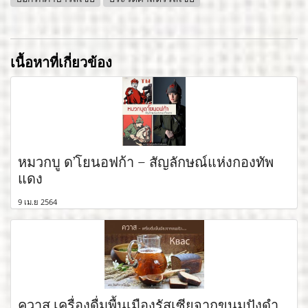
เนื้อหาที่เกี่ยวข้อง
หมวกบู ด’โยนอฟก้า – สัญลักษณ์แห่งกองทัพ
แดง
9 เม.ย 2564
ควาส เครื่องดื่มพื้นเมืองรัสเซียจากขนมปังดำ