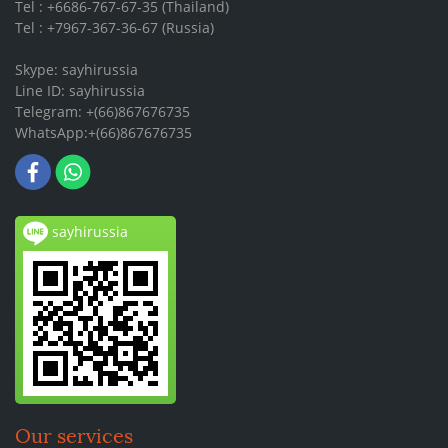
Tel : +6686-767-67-35 (Thailand)
Tel : +7967-367-36-67 (Russia)
Skype: sayhirussia
Line ID: sayhirussia
Telegram: +(66)867676735
WhatsApp:+(66)867676735
sayhirussia
Our services