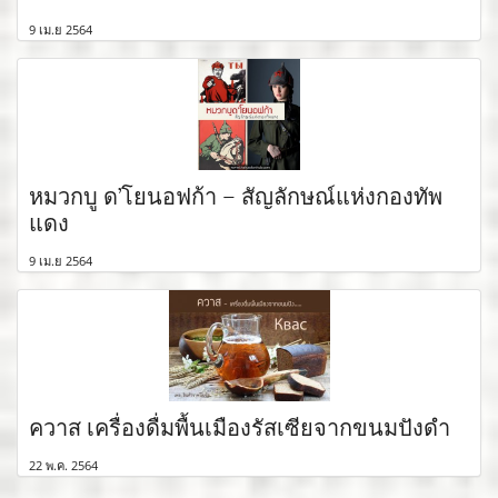
9 เม.ย 2564
หมวกบู ด’โยนอฟก้า – สัญลักษณ์แห่งกองทัพ
แดง
9 เม.ย 2564
ควาส เครื่องดื่มพื้นเมืองรัสเซียจากขนมปังดำ
22 พ.ค. 2564