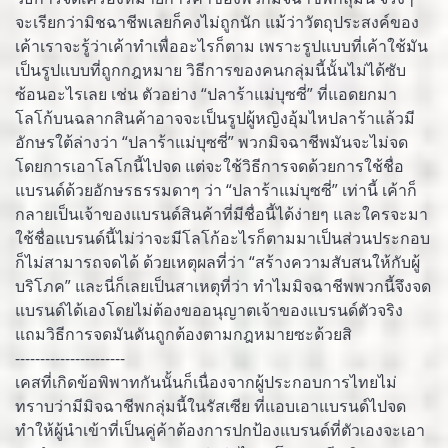
จะเรียกว่ามิชฉาชีพเลยก็คงไม่ถูกนัก แม้ว่าวัตถุประสงค์ของ
เค้าเราจะรู้ว่าเค้าทำเพื่ออะไรก็ตาม เพราะรูปแบบที่เค้าใช้มัน
เป็นรูปแบบที่ถูกกฎหมาย วิธีการของคนกลุ่มนี้นั้นไม่ได้ซับ
ซ้อนอะไรเลย เช่น ตัวอย่าง “ปลาร้าแม่บุซซี่” ที่แอดยกมา
โลโก้บนฉลากสินค้าอาจจะเป็นรูปผู้หญิงอุ้มไหปลาร้าแล้วมี
อักษรใต้ล่างว่า “ปลาร้าแม่บุซซี่” พวกมิจฉาชีพมันจะไม่จด
โดยการเอาโลโกนี้ไปจด แต่จะใช้วิธีการจดด้วยการใช้ชื่อ
แบรนด์ด้วยอักษรธรรมดาๆ ว่า “ปลาร้าแม่บุซซี่” เท่านี้ เค้าก็
กลายเป็นเจ้าของแบรนด์สินค้าที่มีชื่อนี้ได้ง่ายๆ และใครจะมา
ใช้ชื่อแบรนด์นี้ไม่ว่าจะมีโลโก้อะไรก็ตามมาเป็นส่วนประกอบ
ก็ไม่สามารถจดได้ ด้วยเหตุผลที่ว่า “สร้างความสับสนให้กับผู้
บริโภค” และนี่ก็เลยเป็นสาเหตุที่ว่า ทำไมมิจฉาชีพพวกนี้จึงจด
แบรนด์ได้เองโดยไม่ต้องขออนุญาตเจ้าของแบรนด์ตัวจริง
แถมวิธีการจดมันดันถูกต้องตามกฎหมายซะด้วยสิ
----------------------
เคสที่เกิดข้อพิพาทกันนั้นก็เนื่องจากผู้ประกอบการไทยไม่
ทราบว่ามีมิจฉาชีพกลุ่มนี้ในรัสเซีย ที่แอบเอาแบรนด์ไปจด
ทำให้ผู้นำเข้าที่เป็นคู่ค้าต้องการปกป้องแบรนด์ที่ตัวเองจะเอา