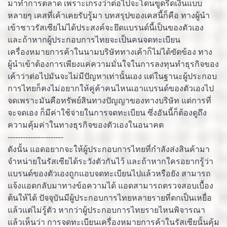
มาทำการตลาด เพราะเกรงว่าต่อไปจะโดนขูดรีดเงินแบบ
หลายๆ เคสที่เค้าเคยรับรู้มา บทสรุปของเคสนี้ก็คือ ทางผู้นำ
เข้าชาวรัสเซียไม่ได้ประสงค์จะยึดแบรนด์นี้เป็นของตัวเอง
และถ้าหากผู้ประกอบการไทยจะเป็นคนจดทะเบียน
เครื่องหมายการค้าในนามบริษัททางเค้าก็ไม่ได้ขัดข้อง ทาง
ผู้นำเข้าต้องการเพียงแค่ความมั่นใจในการลงทุนทำธุรกิจของ
เค้าว่าต่อไปมันจะไม่มีปัญหาเท่านั้นเอง แต่ในฐานะผู้ประกอบ
การไทยก็คงไม่อยากให้คู่ค้าคนไหนเอาแบรนด์ของตัวเองไป
จดเพราะมันคือทรัพย์สินทางปัญญาของทางบริษัท แต่การที่
จะจดเอง ก็มีค่าใช้จ่ายในการจดทะเบียน ซึ่งอันนี้ก็ต้องดูถึง
ความคุ้มค่าในทางธุรกิจของตัวเองในอนาคต
----------------------
ดังนั้น แอดอยากจะให้ผู้ประกอบการไทยที่กำลังส่งสินค้ามา
จำหน่ายในรัสเซียได้ระวังตัวกันไว้ และถ้าหากใครอยากรู้ว่า
แบรนด์ของตัวเองถูกแอบจดทะเบียนไปแล้วหรือยัง สามารถ
แจ้งแอดกลับมาทางข้อความได้ แอดสามารถตรวจสอบเบื้อง
ต้นให้ได้ ปัจจุบันมีผู้ประกอบการไทยหลายรายที่ตกเป็นเหยื่อ
แล้วแต่ไม่รู้ตัว หากว่าผู้ประกอบการไทยรายไหนพิจารณา
แล้วเห็นว่า การจดทะเบียนเครื่องหมายการค้าในรัสเซียนั้นคุ้ม