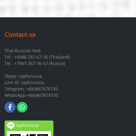
Contact us
Thai-Russian Hub
Tel : +6686-767-67-35 (Thailand)
Tel : +7967-367-36-67 (Russia)
Skype: sayhirussia
Line ID: sayhirussia
Telegram: +(66)867676735
WhatsApp:+(66)867676735
sayhirussia