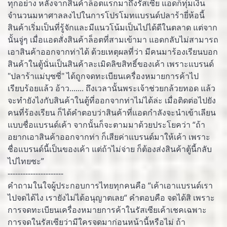
ทุกอย่าง หลังจากสินค้าล็อตแรกมาถึงรัสเซีย แอดก็ทุ่มเงิน
จำนวนมหาศาลลงไปในการโปรโมทแบรนด์ปลาร้ายี่ห้อนี้
สินค้าเริ่มเป็นที่รู้จักและมีแนวโน้มเป็นไปได้ดีในตลาด แต่จาก
นั้นจู่ๆ เมื่อแอดสั่งสินค้าล็อตที่สามเข้ามา แอดกลับไม่สามารถ
เอาสินค้าออกจากท่าได้ ด้วยเหตุผลที่ว่า มีคนมาร้องเรียนบอก
สินค้าในตู้นั่นเป็นสินค้าละเมิดลิขสิทธิ์ของเค้า เพราะแบรนด์
"ปลาร้าแม่บุซซี่" ได้ถูกจดทะเบียนเครื่องหมายการค้าไป
เรียบร้อยแล้ว อ้าว....... ถึงเวลานั้นพระเจ้าช่วยกล้วยทอด แล้ว
จะทำยังไงกับสินค้าในตู้ที่ออกจากท่าไม่ได้ล่ะ เมื่อติดต่อไปยัง
คนที่ร้องเรียน ก็ได้คำตอบว่าสินค้าที่แอดกำลังจะนำเข้าเลียน
แบบชื่อแบรนด์เค้า จากนั้นก็จะตามมาด้วยประโยคว่า “ถ้า
อยากเอาสินค้าออกจากท่า ก็เสียค่าแบรนด์มาให้เค้า เพราะ
ชื่อแบรนด์นี้เป็นของเค้า แต่ถ้าไม่จ่าย ก็ต้องส่งสินค้าตู้นี้กลับ
ไปไทยซะ”
----------------------
คำถามในใจผู้ประกอบการไทยทุกคนคือ “เค้าเอาแบรนด์เรา
ไปจดได้ไง เรายังไม่ได้อนุญาตเลย“ คำตอบคือ จดได้สิ เพราะ
การจดทะเบียนเครื่องหมายการค้าในรัสเซียเค้าเชคเฉพาะ
การจดในรัสเซียว่ามีใครจดมาก่อนหน้านี้หรือไม่ ถ้า