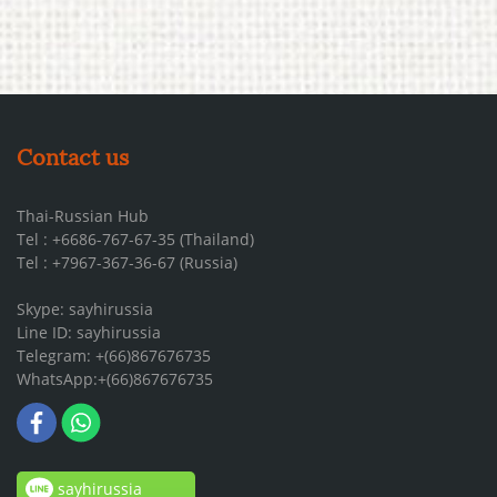
Contact us
Thai-Russian Hub
Tel : +6686-767-67-35 (Thailand)
Tel : +7967-367-36-67 (Russia)
Skype: sayhirussia
Line ID: sayhirussia
Telegram: +(66)867676735
WhatsApp:+(66)867676735
sayhirussia