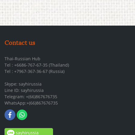
Contact us
Thai-Russian Hub
Tel : +6686-767-67-35 (Thailand)
Tel : +7967-367-36-67 (Russia)
Skype: sayhirussia
Line ID: sayhirussia
Telegram: +(66)867676735
WhatsApp:+(66)867676735
sayhirussia