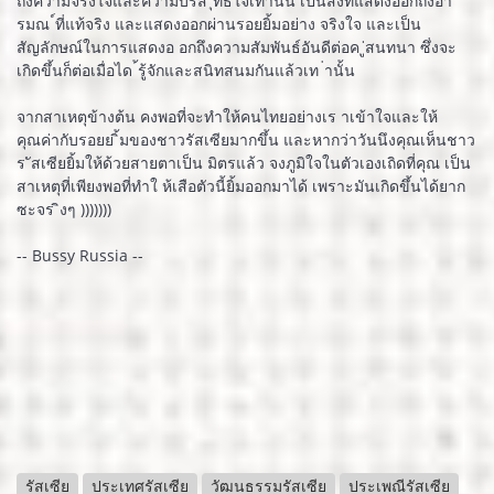
ถึงความจริงใจและความบริส ุทธิ์ใจเท่านั้น เป็นสิ่งที่แสดงออกถึงอา
รมณ ์ที่แท้จริง และแสดงออกผ่านรอยยิ้มอย่าง จริงใจ และเป็น
สัญลักษณ์ในการแสดงอ อกถึงความสัมพันธ์อันดีต่อค ู่สนทนา ซึ่งจะ
เกิดขึ้นก็ต่อเมื่อได ้รู้จักและสนิทสนมกันแล้วเท ่านั้น
จากสาเหตุข้างต้น คงพอที่จะทำให้คนไทยอย่างเร าเข้าใจและให้
คุณค่ากับรอยย ิ้มของชาวรัสเซียมากขึ้น และหากว่าวันนึงคุณเห็นชาว
ร ัสเซียยิ้มให้ด้วยสายตาเป็น มิตรแล้ว จงภูมิใจในตัวเองเถิดที่คุณ เป็น
สาเหตุที่เพียงพอที่ทำใ ห้เสือตัวนี้ยิ้มออกมาได้ เพราะมันเกิดขึ้นได้ยาก
ซะจร ิงๆ )))))))
-- Bussy Russia --
รัสเซีย
ประเทศรัสเซีย
วัฒนธรรมรัสเซีย
ประเพณีรัสเซีย