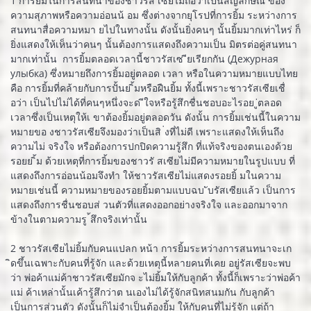
1 การยิ้มในการสนทนาของชาวรัส เซียไม่ถือว่าเป็นสัญลักษณ์ ของ
ความสุภาพหรือความอ่อนน้ อม ซึ่งต่างจากยุโรปที่การยิ้ม ระหว่างการ
สนทนาสื่อความหมา ยไปในทางนั้น ดังนั้นยิ่งคนๆ นั้นยิ้มมากเท่าไหร่ ก็
ยิ่งแสดงให้เห็นว่าคนๆ นั้นต้องการแสดงถึงความเป็น มิตรต่อคู่สนทนา
มากเท่านั้น การยิ้มตลอดเวลานี้ชาวรัสเซ ียเรียกกัน (Дежурная
улыбка) ซึ่งหมายถึงการยิ้มอยู่ตลอด เวลา หรือในความหมายแบบไทย
คือ การยิ้มที่คล้ายกับการปั้นย ิ้มหรือฝืนยิ้ม ทั้งนี้เพราะชาวรัสเซียเชื่
อว่า เป็นไปไม่ได้ที่คนๆหนึ่งจะด ีใจหรือรู้สึกชื่นชอบอะไรอย ู่ตลอด
เวลาซึ่งเป็นเหตุให้เ ขาต้องยิ้มอยู่ตลอดวัน ดังนั้น การยิ้มเช่นนี้ในความ
หมายขอ งชาวรัสเซียจึงมองว่าเป็นสิ ่งที่ไม่ดี เพราะแสดงให้เห็นถึง
ความไม่ จริงใจ หรือต้องการปกปิดความรู้สึก ที่แท้จริงของตนเองด้วย
รอยย ิ้ม ด้วยเหตุที่การยิ้มของชาวรั สเซียไม่มีความหมายในรูปแบบ ที่
แสดงถึงการอ่อนน้อมจึงทำ ให้ชาวรัสเซียไม่แสดงรอยยิ้ มในความ
หมายเช่นนี้ ความหมายของรอยยิ้มตามแบบฉบ ับรัสเซียแล้ว เป็นการ
แสดงถึงการชื่นชอบส่ วนตัวที่แสดงออกอย่างจริงใจ และออกมาจาก
ข้างในตามความรู ้สึกจริงเท่านั้น
2 ชาวรัสเซียไม่ยิ้มกับคนแปลก หน้า การยิ้มระหว่างการสนทนาจะเก
ิดขึ้นเฉพาะกับคนที่รู้จัก และด้วยเหตุนี้หลายคนที่เคย อยู่รัสเซียจะพบ
ว่า พ่อค้าแม่ค้าชาวรัสเซียมักจ ะไม่ยิ้มให้กับลูกค้า ทั้งนี้ก็เพราะว่าพ่อค้า
แม่ ค้าเหล่านั้นเค้ารู้สึกว่าต นเองไม่ได้รู้จักสนิทสนมกัน กับลูกค้า
เป็นการส่วนตัว ดังนั้นก็ไม่จำเป็นต้องยิ้ม ให้กับคนที่ไม่รู้จัก แต่ถ้า