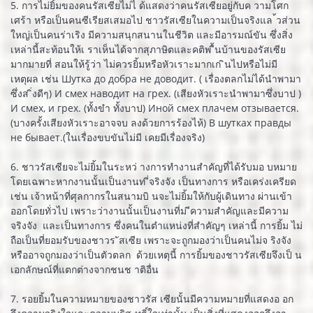
5. การไม่ยิ้มของคนรัสเซียไม่ไ ด้แสดงว่าคนรัสเซียอยู่กับค วามโศก
เศร้า หรือเป็นคนซีเรียสเสมอไป ชาวรัสเซียในความเป็นจริงแล ้วส่วน
ใหญ่เป็นคนร่าเริง มีความสนุกสนานในชีวิต และมีอารมณ์ขัน ซึ่งสิ่ง
เหล่านี้สะท้อนให้เ ราเห็นได้จากสุภาษิตและคติพ ื้นบ้านของรัสเซีย
มากมายที่ สอนให้รู้ว่า ไม่ควรยิ้มหรือหัวเราะมากเก ินไปหรือไม่มี
เหตุผล เช่น Шутка до добра не доводит. ( เรื่องตลกไม่ได้นำพามา
ซึ่งส ิ่งดีๆ) И смех наводит на грех. (เสียงหัวเราะนำพามาซึ่งบาป )
И смех, и грех. (ทั้งขำ ทั้งบาป) Иной смех плачем отзывается.
(บางครั้งเสียงหัวเราะอาจจบ ลงด้วยการร้องไห้) В шутках правды
не бывает.(ในเรื่องขบขันไม่มี เคยมีเรื่องจริง)
6. ชาวรัสเซียจะไม่ยิ้มในระหว่ างการทำงานสำคัญที่ได้รับมอ บหมาย
โดยเฉพาะหากงานนั้นเป็นงานท ี่จริงจัง เป็นทางการ หรือเคร่งเครียด
เช่น เจ้าหน้าที่ศุลกากรในสนามบิ นจะไม่ยิ้มให้กับผู้เดินทาง ผ่านเข้า
ออกโดยทั่วไป เพราะว่างานนั้นเป็นงานที่ม ีความสำคัญและมีความ
จริงจัง และเป็นทางการ ซึ่งคนในตำแหน่งที่สำคัญๆ เหล่านี้ การยิ้ม ไม่
ถือเป็นที่ยอมรับของชาวร ัสเซีย เพราะจะถูกมองว่าเป็นคนไม่จ ริงจัง
หรืออาจถูกมองว่าเป็นตัวตลก ด้วยเหตุนี้ การยิ้มของชาวรัสเซียจึงเป็ น
เอกลักษณ์ที่แตกต่างจากชนช าติอื่น
7. รอยยิ้มในความหมายของชาวรัส เซียนั้นมีความหมายที่แสดงอ อก