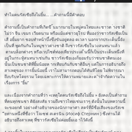
ทำไมคนรัสเซียถึงไม่ยิ้ม... ...คำถามนี้มีคำตอบ
คำถามนี้เป็นคำถามที่เกิดขึ ้นมากมายในหมู่คนไทยและชาวต ่างชาติ
ไม่ว่า จีน เขมร เวียดนาม หรือแม้แต่ชาวยุโรป ที่มองว่าชาวรัสเซียเป็น
เสื อยิ้มยาก ชอบทำหน้าบึ้งขึงขันอยู่ตลอ ดเวลา นอกจากประเด็นนี้ยัง
เป็นที่ พูดกันกันในหมู่ชาวต่างชาติ ถึงชาวรัสเซียในวงสนทนาแล้ว
ตามบล็อกต่างๆ หรือเวปไซต์ท่องเที่ยวประเด ็นนี้ก็เป็นประเด็นหนึ่งที่
อยู่ในกระทู้สนทนาเช่นกัน ชาวรัสเซียเองก็ยอมรับว่าชนชาติตนเอง
นั้นเป็นชนชาติที่ยิ้มน้อยห ากเทียบกันกับชาติอื่นๆ แต่ในการอธิบายถึง
สาเหตุของ การยิ้มน้อยนี้ เราไม่สามารถตอบได้ทันทีโดย ไม่พิจารณา
ถึงบริบทโดยรวม โดยเฉพาะการให้ความหมายและค ำจำกัดความใน
เรื่องการ “ยิ้ม”
และเนื่องจากคำถามที่ว่า «เหตุใดคนรัสเซียถึงไม่ยิ้ม » ยังคงเป็นคำถาม
ที่คนทุกชนชา ติยังสงสัย รวมถึงชาวไทยเช่นเราๆ ดังนั้นในบทความนี้
จะขอยกตั วอย่างคำอธิบายของนักภาษาศา สตร์ที่มีชื่อเสียงของรัสเซ
ียท่านหนึ่งที่ชื่อว่า โจเซฟ สเตรนิน (Иосиф Стернин ) ซึ่งท่านได้
อธิบายถึงสาเหตุ ที่ชาวรัสเซียไม่ค่อยยิ้มเอ าไว้ดังนี้