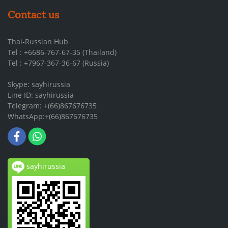
Contact us
Thai-Russian Hub
Tel : +6686-767-67-35 (Thailand)
Tel : +7967-367-36-67 (Russia)
Skype: sayhirussia
Line ID: sayhirussia
Telegram: +(66)867676735
WhatsApp:+(66)867676735
sayhirussia