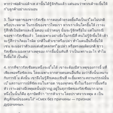
หากว่าพ่อค้าแม่ค้าเห ล่านั้นได้รู้จักกันแล้ว แต่นอนว่าพวกเค้าจะยิ้มให้
ก ับลูกค้าอย่างแน่นอน
3. ในสายตาของชาวรัสเซีย การตอบด้วยรอยยิ้มถือเป็นเร ื่องไม่ปกติ
หรือประหลาด ในกรณีของชาวไทยเรา หากเราเห็นใครยิ้มให้ เราจะ
รู้สึกดีเป็นมิตรและยิ ้มตอบ แม้ว่าคนๆ นั้นจะรู้จักหรือไม่ แต่ในกรณี
ของชาวรัสเซียแล้ว โดยเฉพาะอย่างยิ่งในกรณีที่ คนไม่รู้จักยิ้มให้ เค้า
จะรู้สึกว่าเกิดอะไรผิด ปกติในตัวเขาหรือเปล่า ทำไมคนอื่นถึงยิ้มให้
เช่น จะมองว่าตัวเองแต่งตัวตลกหร ือเปล่า หรือทรงผมผิดปกติ ชาว
รัสเซียจะมองหาสาเหตุของ การยิ้มนั้นทันที ว่าเป็นเพราะอะไร ทำไม
ถึงยิ้มให้ เป็นต้น
4. การที่ชาวรัสเซียคนหนึ่งจะย ิ้มได้ เขาจะต้องมีสาเหตุของการยิ้ มที่
เพียงพอหรือชัดเจน โดยเฉพาะจากสายตนคนอื่นที่ม องว่าสิ่งนั้นเหมาะ
กับการยิ ้ม ดังนั้น เขาจึงไม่รู้สึกเคอะเขินที่ จะยิ้มเพราะสถานการณ์นั้น
เป ็นสถานการณ์ที่ชัดเจนในสายต าของทุกคน ซึ่งในเรื่องการยิ้มหรือ
หัว เราะอย่างมีเหตุผลนั้นปรากฏ อยู่ในสุภาษิตของรัสเซียมาก มาย
หนึ่งในนั้นก็คือ สุภาษิตที่ว่า “การหัวเราะโดยปราศจากเหตุผ ล เป็น
สัญลักษณ์ของคนโง่” «Смех без причины — признак
дурачины».