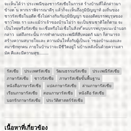
จะเห็นได้ว่า ประเพณีของชาวรัสเซียในการส ร้างบ้านที่ได้กล่าวมา
ข้างต ้น หากเราพิจารณาดีๆ แล้วก็จะเห็นถึงภูมิปัญญาท้ องถิ่นของ
ชาวรัสเซียในอดีต ซึ่งไม่ต่างกันกับภูมิปัญญา ของอดีตบรรพบุรุษของ
ชาวไทยเ รา และแม้ว่าเจ้าของบ้านไม่ว่า จะเป็นชนชาติใดก็ตาม จะ
เป็นไทยหรือรัสเซีย จะเชื่อหรือไม่เชื่อในสิ่งท ี่คนบรรพบุรุษแนะนำบอก
กล่าว แต่ถึงกระนั้น การทำตามประเพณีที่สืบทอดกั นมา ก็สามารถ
สร้างความสบายใจและ ความมั่นใจทั้งกับผู้เป็นเจ ้าของบ้านเองและ
สมาชิกทุกคน ภายในบ้านว่าจะมีชีวิตอยู่ใ นบ้านหลังนั้นด้วยความสา
มัค คีและมีความสุข........
รัสเซีย
ประเทศรัสเซีย
วัฒนธรรมรัสเซีย
ประเพณีรัสเซีย
ภาษารัสเซีย
ชาวรัสเซีย
ภาษารัสเซียขั้นพื้นฐาน
หนังสือภาษารัสเซีย
แปลภาษารัสเซีย
ล่ามภาษารัสเซีย
เรียนภาษารัสเซีย
สอนภาษารัสเซีย
หนังสือ รัสเซีย
บอกรักภาษารัสเซีย
ประวัติศาสตร์รัสเซีย
เนื้อหาที่เกี่ยวข้อง