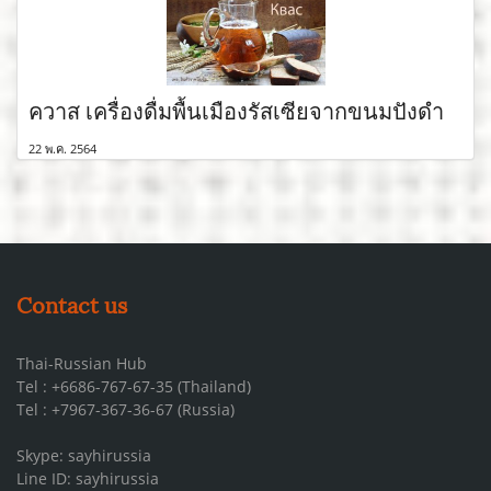
ควาส เครื่องดื่มพื้นเมืองรัสเซียจากขนมปังดำ
22 พ.ค. 2564
Contact us
Thai-Russian Hub
Tel : +6686-767-67-35 (Thailand)
Tel : +7967-367-36-67 (Russia)
Skype: sayhirussia
Line ID: sayhirussia