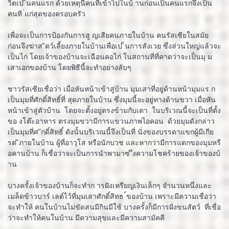
วิตเป ็นคนแรก ด้วยเหตุนี้คนที่เข้าไปในบ้ านก่อนเป็นคนแรกจึงเป็น
คนที ่แก่สุดของครอบครัว
เพื่อจะเป็นการป้องกันการสู ญเสียคนภายในบ้าน คนรัสเซียในสมัย
ก่อนจึงฆ่าส ัตว์เลี้ยงภายในบ้านเพื่อเป ็นการสังเวย ซึ่งส่วนใหญ่แล้วจะ
เป็นไก่ โดยเจ้าของบ้านจะเฉือนคอไก่ ในสถานที่ที่คาดว่าจะเป็นมุ ม
เสาเอกของบ้าน โดยพิธีนี้จะทำอย่างลับๆ
ชาวรัสเซียเชื่อว่า เมื่อหันหน้าเข้าสู่บ้าน มุมเสาที่อยู่ด้านหน้ามุมแร ก
เป็นมุมที่ศักดิ์สิทธิ์ที่ สุดภายในบ้าน ซึ่งมุมนี้จะอยู่ทางด้านขวา เมื่อหัน
หน้าเข้าสู่ตัวบ้าน โดยจะตั้งอยู่ตรงข้ามกับเตา ในบริเวณนี้จะเป็นที่ตั้ง
ขอ งโต๊ะอาหาร ตรงมุมขวามีการแขวนภาพไอคอน ด้วยมุมดังกล่าว
เป็นมุมที่ศ ักดิ์สิทธิ์ ดังนั้นบริเวณนี้จึงเป็นที่ นั่งของบรรดาแขกผู้มีเกีย
รต ิภายในบ้าน ผู้ที่อาวุโส หรือนักบวช และหากว่ามีการแตกของมุมหรื
อคานบ้าน ก็เชื่อว่าจะเป็นการนำพามาซ ึ่งความโชคร้ายของเจ้าของบ้
าน
บางครั้งเจ้าของบ้านก็จะทำก ารฝังเหรียญเงินเล็กๆ จำนวนหนึ่งและ
เมล็ดข้าวบาร์ เลต์ไว้ที่มุมเสาศักดิ์สิทธ ์ของบ้าน เพราะมีความเชื่อว่า
จะทำให้ คนในบ้านไม่ขัดสนมีกินมีใช้ บางครั้งก็มีการฝั่งขนสัตว์ ที่เชื่อ
ว่าจะทำให้คนในบ้าน มีความสุขและมีความสามัคคี