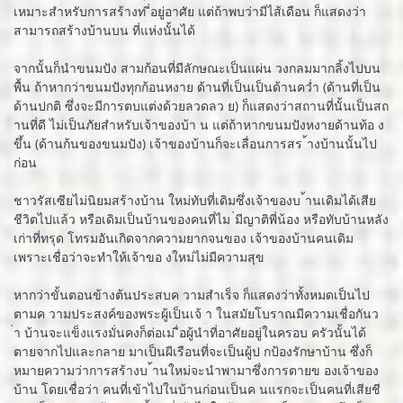
เหมาะสำหรับการสร้างท ี่อยู่อาศัย แต่ถ้าพบว่ามีไส้เดือน ก็แสดงว่า
สามารถสร้างบ้านบน ที่แห่งนั้นได้
จากนั้นก็นำขนมปัง สามก้อนที่มีลักษณะเป็นแผ่น วงกลมมากลิ้งไปบน
พื้น ถ้าหากว่าขนมปังทุกก้อนหงาย ด้านที่เป็นเป็นด้านคว่ำ (ด้านที่เป็น
ด้านปกติ ซึ่งจะมีการตบแต่งด้วยลวดลว ย) ก็แสดงว่าสถานที่นั้นเป็นสถ
านที่ดี ไม่เป็นภัยสำหรับเจ้าของบ้า น แต่ถ้าหากขนมปังหงายด้านท้อ ง
ขึ้น (ด้านก้นของขนมปัง) เจ้าของบ้านก็จะเลื่อนการสร ้างบ้านนั้นไป
ก่อน
ชาวรัสเซียไม่นิยมสร้างบ้าน ใหม่ทับที่เดิมซึ่งเจ้าของบ ้านเดิมได้เสีย
ชีวิตไปแล้ว หรือเดิมเป็นบ้านของคนที่ไม ่มีญาติพี่น้อง หรือทับบ้านหลัง
เก่าที่ทรุด โทรมอันเกิดจากความยากจนของ เจ้าของบ้านคนเดิม
เพราะเชื่อว่าจะทำให้เจ้าขอ งใหม่ไม่มีความสุข
หากว่าขั้นตอนข้างต้นประสบค วามสำเร็จ ก็แสดงว่าทั้งหมดเป็นไป
ตามค วามประสงค์ของพระผู้เป็นเจ้ า ในสมัยโบราณมีความเชื่อกันว
่า บ้านจะแข็งแรงมั่นคงก็ต่อเม ื่อผู้นำที่อาศัยอยู่ในครอบ ครัวนั้นได้
ตายจากไปและกลาย มาเป็นผีเรือนที่จะเป็นผู้ป กป้องรักษาบ้าน ซึ่งก็
หมายความว่าการสร้างบ ้านใหม่จะนำพามาซึ่งการตายข องเจ้าของ
บ้าน โดยเชื่อว่า คนที่เข้าไปในบ้านก่อนเป็นค นแรกจะเป็นคนที่เสียชี