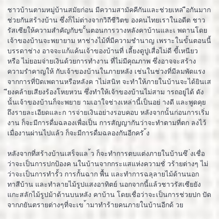
ชาวบ้านตามหมู่บ้านสมัยก่อน มีความสามัคคีกันและช่วยเหล ือกันมาก
ช่วยกันสร้างบ้าน ซึ่งก็ไม่ต่างจากวิถีชีวิตข องคนไทยเราในอดีต ชาว
รัสเซียให้ความสำคัญกับข ั้นตอนการวางหลังคาบ้านและเ พดานโดย
เจ้าของบ้านจะพยายาม หาช่างไม้ที่มีความชำนาญ เพราะในขั้นตอนนี้
บรรดาช่าง อาจจะแก้แค้นเจ้าของบ้านที่ เลี้ยงดูปูเสื่อไม่ดี ขี้เหนียว
หรือ ไม่ยอมจ่ายเงินด้วยการทำงาน ที่ไม่มีคุณภาพ ซึ่งอาจจะสร้าง
ความรำคาญให้ กับเจ้าของบ้านในภายหลัง เช่นในช่วงที่มีลมพัดแรง
จากการที่ปิดเพดานหรือหลังค าไม่สนิท จะทำให้ภายในบ้านจะได้ยินเส
ียงคล้ายเสียงร้องโหยหวน ซึ่งทำให้เจ้าของบ้านไม่สาม ารถอยู่ได้ ดัง
นั้นเจ้าของบ้านก็จะพยาย ามเอาใจช่างเหล่านี้เป็นอย่ างดี และพูดคุย
ถึงรายละเอียดและก ารจ่ายเงินอย่างรอบคอบ หลังจากนั้นก่อนการเริ่ม
งาน ก็จะมีการดื่มฉลองเพื่อเป็น การสัญญากันว่าจะทำตามที่ตก ลงไว้
เมื่องานผ่านไปแล้ว ก็จะมีการดื่มฉลองกันอีกครั ้ง
หลังจากที่สร้างบ้านเสร็จแล ้ว ก็จะทำการตบแต่งภายในบ้านซึ ่งเชื่อ
ว่าจะเป็นการปกป้องค นในบ้านจากกระแสแห่งความชั่ วร้ายต่างๆ ไม่
ว่าจะเป็นการทำรั้ว การกั้นฉาก พื้น และทำการฉลุลายไม้ด้านนอก
ทาสีบ้าน และทำลายไม้รูปแสงอาทิตย์ นอกจากนี้แล้วชาวรัสเซียยัง
แกะสลักไม้รูปม้าด้านบนหลัง คาบ้าน โดยเชื่อว่าจะเป็นการช่วยปก ปัด
จากภยันตรายต่างๆที่จะเข ้ามาทำร้ายคนภายในบ้านอีกด้ วย