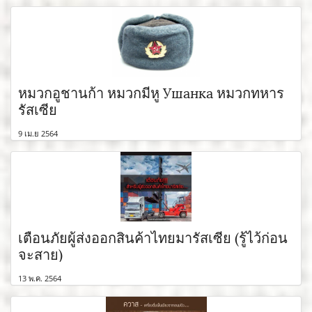
หมวกอูชานก้า หมวกมีหู Ушанка หมวกทหาร
รัสเซีย
9 เม.ย 2564
เตือนภัยผู้ส่งออกสินค้าไทยมารัสเซีย (รู้ไว้ก่อน
จะสาย)
13 พ.ค. 2564