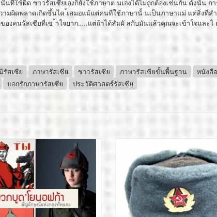
ั้นที่ใช้ผิด ชาวรัสเซียเองก็ยังใช้ภาษาต นเองได้ไม่ถูกต้องเช่นกัน ดังนั้น
ความผิดพลาดเกิดขึ้นได ้เสมอแม้แต่คนที่ใช้ภาษานั้ นเป็นภาษาแม่ แต่สิ่งท
กของคนรัสเซียที่เข ้าใจยาก.....แต่ถ้าได้สัมผั สกับมันแล้วคุณจะเข้าใจและไ 
ีรัสเซีย
ภาษารัสเซีย
ชาวรัสเซีย
ภาษารัสเซียขั้นพื้นฐาน
หนังสื
บอกรักภาษารัสเซีย
ประวัติศาสตร์รัสเซีย