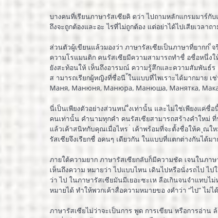
บางคนที่เรียนภาษารัสเซียคิ ดว่า ไปถามหลักแกรมมาร์กับเจ
ถึงจะถูกต้องและอะ ไรที่ไม่ถูกต้อง แต่อย่าได้ไปเสียเวลาถ
ส่วนตัวผู้เขียนแล้วมองว่า ภาษารัสเซียเป็นภาษาที่ยากก ็
ความโรแมนติก คนรัสเซียมีความสามารถทำชื่ อชื่อหนึ่งให้มี
ยังสะท้อนให้ เห็นถึงอารมณ์ ความรู้สึกและความสัมพันธ์ร ะ
ส ามารถเรียกผู้หญิงที่ชื่อนี ้ในแบบที่ไพเราะได้ม
Маня, Манюня, Манюра, Манюша, Манятка, Мака
นี่เป็นเพียงตัวอย่างส่วนหน ึ่งเท่านั้น และไม่ใช่เพียงแค่ชื่
คนเท่านั้น คำนามทุกคำ คนรัสเซียสามารถสร้างคำใหม่ ที่ฟัง
แล้วเค้าสนิทกับคุณเมื่อไหร ่ เค้าพร้อมที่จะตั้งชื่อให้ค 
รัสเซียจึงเรียกชื่ อคนๆ เดียวกัน ในแบบที่แตกต่างกันได้ม
ภายใต้ความยาก ภาษารัสเซียกลับก็มีความชัด เจนในภาษา 
เห็นถึงความ หมายว่า ไปแบบไหน เดินไปหรือนั่งรถไป ไปใกล
ว่า ไป ในภาษารัสเซียมันมีเยอะซะเห ลือเกินจนจำแทบไม่ห
หมายได้ ทำให้พวกเค้าสื่อความหมายขอ งคำว่า “ไป” ไม่ได้ดั
ภาษารัสเซียไม่ว่าจะเป็นการ พูด การเขียน หรือการอ่าน ล้