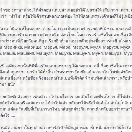
้าขอ งภาษาน่าจะได้คำตอบ แต่เปล่าเลยอย่าได้ไปถามให้ เสียเวลา เพราะคนรัส
ามว่า “ทำไม” หรือให้เค้าสรุปหลักเกณฑ์อะ ไรให้คุณ เพราะเค้าเองก็ไม่รู้เหม
จริง แต่ก็มีเสน่ห์ในหลายๆ ด้าน ไม่ว่าจะเป็นความร่ำรวยคำที ่มีซะมากซะเหลื
ความน่ารัก ความกระจุ๋มกระจิ๋ม อ่อนโยน โดยการสร้างชื่อใหม่จากชื่อ เดิมได้
หว่างคนที่เรียกกับคนที่ถู กเรียกอีกด้วย ลองยกตัวอย่างชื่อสาวรัสเซี ยโหลๆ
ากมาย เช่น Марийка, Мариша, Марья, Мара, Маруля, Муля, Маруся, 
, Маша, Машаня, Машуля, Машука, Машуня, Муня, Машура, Мур
อนี้ชื ่อเดียวเท่านั้นที่มีชื่อเร ียกแบบเพราะๆ ได้เยอะขนาดนี้ ชื่อทุกชื่อในภา
แล้วดูเพราะ น่ารัก ได้ทั้งสิ้น สำหรับชาวรัสเซียแล้วภาษาไม ่ใช่ข้อจำกัดสำ
ุณใหม่แทนชื่อเล่นหรือชื่อจ ริงของคุณในแบบที่เค้าคิดว่ ามันฟังแล้วเพราะหรือ
ากมา ยนัก
ยกอีกซักตัวอย่าง เช่นคำว่า ไป คนไทยเราจะเดินไป จะขี่รถไป เราก็ใช้คำ
้หรือไกล หรือแม้แต่ระบุได้ว่าไปแล้ว กลับมาไม๊หรือไปแล้วไปลับไม ่กลับ
มด แต่คนรัสเซียที่เรียนภาษาไท ยกลับพูดต่างกัน พวกเค้ากลับบอกว่าภาษาไ
่งใจ.....
วนมีความยากในทุกด้าน ภาษารัสเซียก็มีกฎแกรมมาร์เ หมือนภาษาอื่นก็จริง แต่