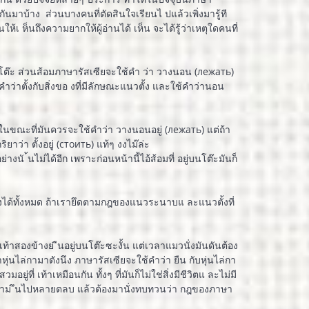
มาบ้าง ส่วนบางคนที่ตัดสินใจเรียนไ ปแล้วเพิ่งมารู้ที
ห้เ ห็นถึงความยากให้ผู้อ่านได้ เห็น จะได้รู้ว่าเหตุใดคนที่
) บนโต๊ะ ส่วนส้อมภาษารัสเซียจะใช้คำ ว่า วางนอน (лежать)
ช้คำว่าตั้งกับสิ่งขอ งที่มีลักษณะแนวตั้ง และใช้คำว่านอน
 ในขณะที่มันควรจะใช้คำว่า วางนอนอยู่ (лежать) แต่ถ้า
ว่า ตั้งอยู่ (стоить) แท้ๆ งงไม๊ล่ะ
างนั ้นไม่ได้อีก เพราะก่อนหน้านี้ไอ้ส้อมที่ อยู่บนโต๊ะมันก็
ั่งได้ทั้งหมด ถ้าเรายึดตามกฎของแนวระนาบแ ละแนวตั้งที่
้เท้าสองข้างย ืนอยู่บนโต๊ะซะงั้น แต่เวลาแมวนั่งมันดันต้อง
หุ่นไล่กามาตังนึง ภาษารัสเซียจะใช้คำว่า ยืน กับหุ่นไล่กา
ยู่ที่ เท้าเหมือนกัน ทั้งๆ ที่มันก็ไม่ใช่สิ่งมีชีวิตแ ละไม่มี
ทำให้เราม ึนไปหลายตลบ แล้วต้องมานั่งทบทวนว่า กฎของภาษา