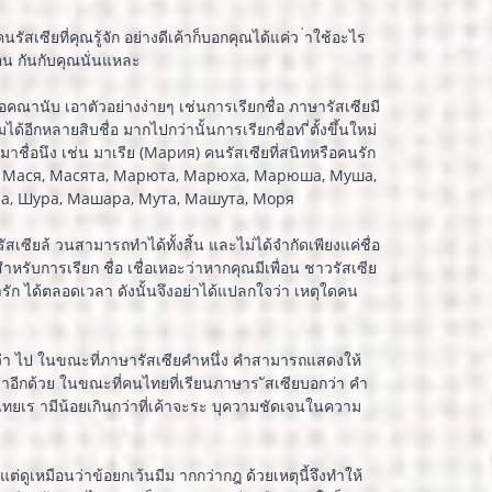
เซียที่คุณรู้จัก อย่างดีเค้าก็บอกคุณได้แค่ว ่าใช้อะไร
ือน กันกับคุณนั่นแหละ
อคณานับ เอาตัวอย่างง่ายๆ เช่นการเรียกชื่อ ภาษารัสเซียมี
อีกหลายสิบชื่อ มากไปกว่านั้นการเรียกชื่อท ี่ตั้งขึ้นใหม่
 มาชื่อนึง เช่น มาเรีย (Мария) คนรัสเซียที่สนิทหรือคนรัก
Муся, Мася, Масята, Марюта, Марюха, Марюша, Муша,
а, Шура, Машара, Мута, Машута, Моря
ษารัสเซียล้ วนสามารถทำได้ทั้งสิ้น และไม่ได้จำกัดเพียงแค่ชื่อ
หรับการเรียก ชื่อ เชื่อเหอะว่าหากคุณมีเพื่อน ชาวรัสเซีย
น่ารัก ได้ตลอดเวลา ดังนั้นจึงอย่าได้แปลกใจว่า เหตุใดคน
ว่า ไป ในขณะที่ภาษารัสเซียคำหนึ่ง คำสามารถแสดงให้
มาอีกด้วย ในขณะที่คนไทยที่เรียนภาษาร ัสเซียบอกว่า คำ
ทยเร ามีน้อยเกินกว่าที่เค้าจะระ บุความชัดเจนในความ
ดูเหมือนว่าข้อยกเว้นมีม ากกว่ากฎ ด้วยเหตุนี้จึงทำให้