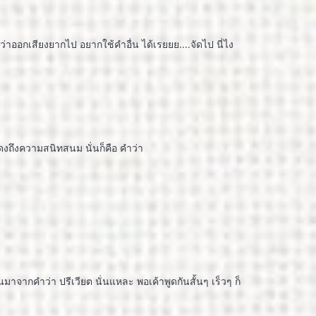
่าออกเสียงยากไป อยากใช้คำอื่น ได้เรยยย....จัดไป นี่ไง
้แสดงถึงความสนิทสนม นั่นก็คือ คำว่า
มาจากคำว่า ปรีเวียต นั่นแหละ พอเค้าพูดกันสั้นๆ เร็วๆ ก็