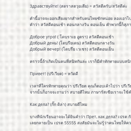
Здравствуйте! (สดราสตวุยเตีย) = สวัสดีครับ/สวัสดีค่ะ
คำนี้อาจจะออกเสียงยากสำหรับคนไทยซักหน่อย ลองเอาไปใส่ในก
คำว่า สวัสดีตอนเช้า ตอนกลางวัน ตอนเย็น คำพวกนี้ก็สุภ
Доброе утро! ( โดบราเย อูตรา) สวัสดีตอนเช้า
Добрый день! (โดบรึยเดน) สวัสดีตอนกลางวัน
Добрый вечер! (โดบรึย เวเชร) สวัสดีตอนเย็น
คราวนี้ถ้าเกิดเป็นคนที่สนิทกันล่ะ เราก็มีคำทักทายแบบสนิทๆ 
Привет! (ปรีเวียต) = หวัดดี
เวลาที่ใครทักทายคุณว่า ปรีเวียต คุณก็ตอบเค้าไปว่า ปรีเว
จากนั้นก็อาจจะถามว่า สบายดีไหม ภาษารัสเซียเราจะใช้ค
Как дела? (กั๊ก ดิล่า) สบายดีไหม
บางทีนักเรียนอาจจะได้ยินคำว่า Прет, как дела? เปรต กักด
เลยกลายเป็น เปรต 55555 สงสัยมันจะไม่รู้ว่าคนไทยให้คว