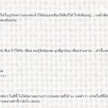
ูเกิลทรานสเลทแล้วให้มันออกเสียงให้ฟังก็ได้ ใกล้เคียงอยู่.... แต่ถ้าคิดว
าพเหมือนกัน
ที่เอาไว้ใช้กับ เพื่อน คนรู้จักคุ้นเคย ลูกพี่ลูกน้อง เพื่อนร่วมงาน.....คำนี
ียต
ำว่า
ิล่า ในที่นี้ ไม่ได้หมายความว่า เปรตสบายดีไม๊ นะ แต่คำว่า เปรตในที่นี้มัน
ามหมายคำนี้ว่ายังไง เฮ่อๆๆ