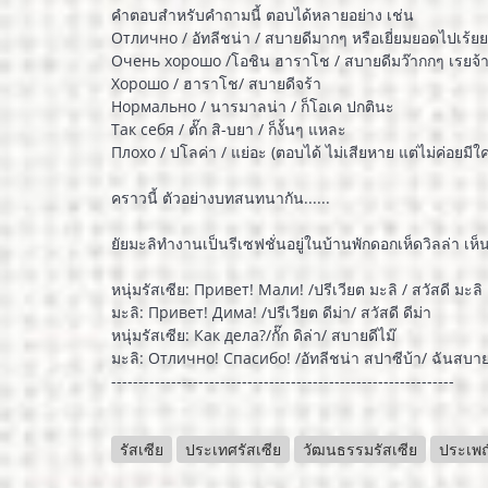
คำตอบสำหรับคำถามนี้ ตอบได้หลายอย่าง เช่น
Отлично / อัทลีชน่า / สบายดีมากๆ หรือเยี่ยมยอดไปเร้ยย
Очень хорошо /โอชิน ฮาราโช / สบายดีมว๊ากกๆ เรยจ้
Хорошо / ฮาราโช/ สบายดีจร้า
Нормально / นารมาลน่า / ก็โอเค ปกตินะ
Так себя / ตั๊ก สิ-บยา / ก็งั้นๆ แหละ
Плохо / ปโลค่า / แย่อะ (ตอบได้ ไม่เสียหาย แต่ไม่ค่อยมีใ
คราวนี้ ตัวอย่างบทสนทนากัน......
ยัยมะลิทำงานเป็นรีเซฟชั่นอยู่ในบ้านพักดอกเห็ดวิลล่า เห็น
หนุ่มรัสเซีย: Привет! Мали! /ปรีเวียต มะลิ / สวัสดี มะลิ
มะลิ: Привет! Дима! /ปรีเวียต ดีม่า/ สวัสดี ดีม่า
หนุ่มรัสเซีย: Как дела?/กั๊ก ดิล่า/ สบายดีไม๊
มะลิ: Отлично! Спасибо! /อัทลีชน่า สปาซีบ้า/ ฉันสบ
---------------------------------------------------------------
รัสเซีย
ประเทศรัสเซีย
วัฒนธรรมรัสเซีย
ประเพณ