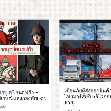
เตือนภัยผู้ส่งออกสินค้
กบู ด’โยนอฟก้า –
ไทยมารัสเซีย (รู้ไว้ก่
ลักษณ์แห่งกองทัพแดง
สาย)
 2564
13 พ.ค. 2564