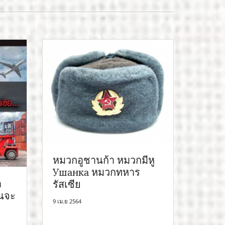
หมวกอูชานก้า หมวกมีหู
Ушанка หมวกทหาร
า
รัสเซีย
อนจะ
9 เม.ย 2564