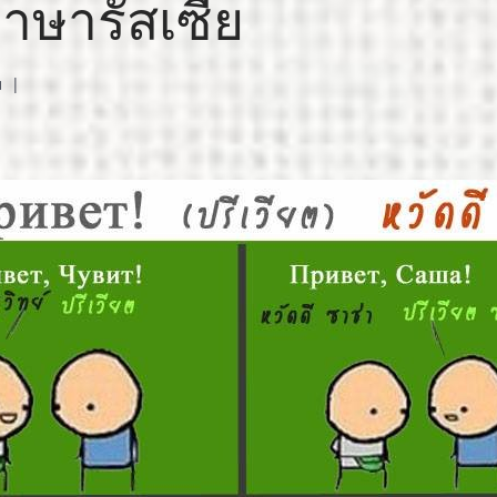
ษารัสเซีย
ม
|