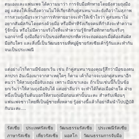
ตนเองและแฟนเพจ ได้ความมาว่า การจับมือทักทายโดยยังสวมถุงมือ
อยู่ แสดงให้เห็นถึงความไม่ให้เกียรติกับคู่สนทนาและยังถือว่าไม่สุภาพ
การสวมถุงมือระหว่างการทักทายอาจจะทำให้เข้าใจว่า คู่สนทนาไม่
อยากสัมผัสกันโดยตรงด้วยมือ หรือมีท่าทีรังเกียจคนที่กำลังจะทำความ
รู้จักนั้น หรือไม่มีความจริงใจที่จะทำความรู้จักหรือทักทายกันจริงๆ
นอกจากนี้ ถุงมือถือว่าเป็นของที่สกปรกที่ควรจะถอดออกเมื่อต้องสัมผัส
มือกับใคร และสิ่งนี้เป็นวัฒนธรรมที่หมู่ผู้ชายรัสเซียเค้ารู้กันและทำกัน
จนเป็นประเพณี
แต่อย่างไรก็ตามมีข้อยกเว้น เช่น ถ้าคู่สนทนาของคุณรู้สึกว่ามือของตน
สกปรก อันเนื่องมาจากสาเหตุใดๆ ก็ตาม เค้าก็อาจจะบอกคู่สนทนาอีก
คนว่า ให้สวมถุงมือจับเถอะ เพราะมือเขาเลอะ ถ้าเป็นเช่นนี้ก็เป็นข้อ
ยกเว้นว่าให้สวมถุงมือจับได้ แต่อย่าลืมว่า จะทำได้ก็ต่อเมื่อฝ่ายใด ฝ่าย
หนึ่งเป็นผู้เริ่มต้นบอกให้สวมถุงมือก่อนเท่านั้นนะคะ สำหรับเพื่อนๆ
แฟนเพจชาวไทยที่เป็นผู้ชายทั้งหลาย รู้อย่างนี้แล้วก็อย่าลืมนำไปปฏิบัติ
กันนะคะ....
รัสเซีย
ประเทศรัสเซีย
วัฒนธรรมรัสเซีย
ประเพณีรัสเซีย
ภาษารัสเซีย
เที่ยวรัสเซีย
มอสโก
วัฒนธรรมการจับมือ