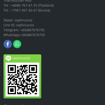
Thai-Russian Hub
Tel : +6686-767-67-35 (Thailand)
Tel : +7967-367-36-67 (Russia)
Skype: sayhirussia
Line ID: sayhirussia
Telegram: +(66)867676735
WhatsApp:+(66)867676735
sayhirussia