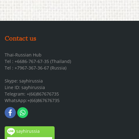
Contact us
Thai-Russian Hub
Tel : +6686-767-67-35 (Thailand)
Tel : +7967-367-36-67 (Russia)
Skype: sayhirussia
Line ID: sayhirussia
Telegram: +(66)867676735
WhatsApp:+(66)867676735
sayhirussia