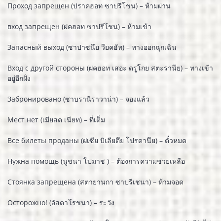
Проход запрещен (ปราคฮอท ซาปรีโชน) – ห้ามผ่าน
вход запрещен (ฝคฮอท ซาปรีโชน) – ห้ามเข้า
Запасный выход (ซาปาซนึย วึยคฮัท) – ทางออกฉุกเฉิน
Вход с другой стороны (ฝคฮอท เสอะ ดรูโกย สตะรานึย) – ทางเข้า
อยู่อีกฝั่ง
Забронировано (ซาบรานีราวาน่า) – จองแล้ว
Мест нет (เมียสต เนียท) – ที่เต็ม
Все билеты проданы (ฝเซีย บิเลียตึย โปรดานึย) – ตั๋วหมด
Нужна помощь (นูชนา โปมาช ) – ต้องการความช่วยเหลือ
Стоянка запрещена (สตายานกา ซาปรีเชนา) – ห้ามจอด
Осторожно! (อัสตาโรชนา) – ระวัง