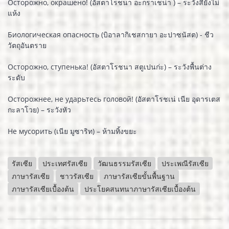
Осторожно, окрашено! (อัสตาโรชนา อะกราเชน่า ) – ระวังสียังไม่
แห้ง
Биологическая опасность (บิอาลากิเชสกายา อะปาซนัสต) - ชีว
วัตถุอันตราย
Осторожно, ступенька! (อัสตาโรชนา สตูเปนก่ะ) – ระวังพื้นต่าง
ระดับ
Осторожнее, не ударьтесь головой! (อัสตาโรชเน่ เนีย อุดารเตส
กะลาโวย) – ระวังหัว
Не мусорить (เนีย มูซาริท) – ห้ามทิ้งขยะ
รัสเซีย
ประเทศรัสเซีย
วัฒนธรรมรัสเซีย
ประเพณีรัสเซีย
ภาษารัสเซีย
ชาวรัสเซีย
ภาษารัสเซียขั้นพื้นฐาน
ภาษารัสเซียเบื้องต้น
ประโยคสนทนาภาษารัสเซียเบื้องต้น