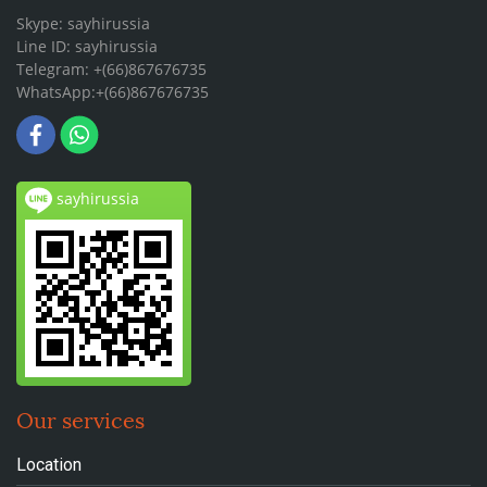
Skype: sayhirussia
Line ID: sayhirussia
Telegram: +(66)867676735
WhatsApp:+(66)867676735
sayhirussia
Our services
Location