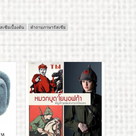
สเซียเบื้องต้น
คำถามภาษารัสเซีย
หู