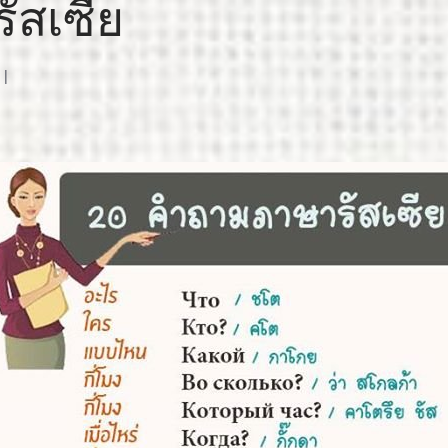
ัสเซีย
|