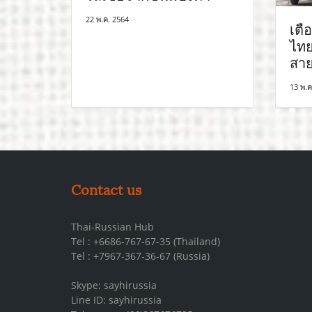
22 พ.ค. 2564
เตื
ไทย
สาย
13 พ.ค
Contact us
Thai-Russian Hub
Tel : +6686-767-67-35 (Thailand)
Tel : +7967-367-36-67 (Russia)
Skype: sayhirussia
Line ID: sayhirussia