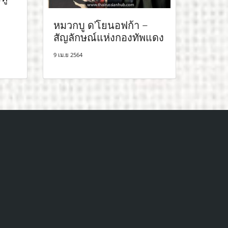
หมวกบู ด’โยนอฟก้า –
สัญลักษณ์แห่งกองทัพแดง
9 เม.ย 2564