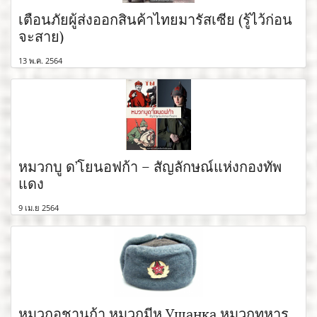
เตือนภัยผู้ส่งออกสินค้าไทยมารัสเซีย (รู้ไว้ก่อน
จะสาย)
13 พ.ค. 2564
หมวกบู ด’โยนอฟก้า – สัญลักษณ์แห่งกองทัพ
แดง
9 เม.ย 2564
หมวกอูชานก้า หมวกมีหู Ушанка หมวกทหาร