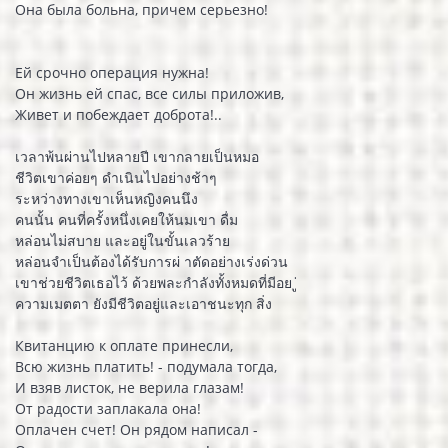
Она была больна, причем серьезно!
Ей срочно операция нужна!
Он жизнь ей спас, все силы приложив,
Живет и побеждает доброта!..
เวลาพ้นผ่านไปหลายปี เขากลายเป็นหมอ
ชีวิตเขาค่อยๆ ดำเนินไปอย่างช้าๆ
ระหว่างทางเขาเห็นหญิงคนนึง
คนนั้น คนที่ครั้งหนึ่งเคยให้นมเขา ดื่ม
หล่อนไม่สบาย และอยู่ในขั้นเลวร้าย
หล่อนจำเป็นต้องได้รับการผ่ าตัดอย่างเร่งด่วน
เขาช่วยชีวิตเธอไว้ ด้วยพละกำลังทั้งหมดที่มีอย ู่
ความเมตตา ยังมีชีวิตอยู่และเอาชนะทุก สิ่ง
Квитанцию к оплате принесли,
Всю жизнь платить! - подумала тогда,
И взяв листок, не верила глазам!
От радости заплакала она!
Оплачен счет! Он рядом написал -