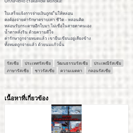
Оплачено стаканом молока!
ใบเสร็จแจ้งการจ่ายเงินถูกย ื่นให้หล่อน
คงต้องจ่ายค่ารักษาตราบเท่า ชีวิต - หล่อนคิด
หล่อนรับกระดาษอีกใบมา ไม่เชื่อในสายตาตนเอง
น้ำตาหลั่งริน ด้วยความดีใจ
ค่ารักษาถูกจ่ายหมดแล้ว เขายืนเขียนอยู่เคียงข้าง
ทั้งหมดถูกจ่ายแล้ว ด้วยนมแก้วนั้น
รัสเซีย
ประเทศรัสเซีย
วัฒนธรรมรัสเซีย
ประเพณีรัสเซีย
ภาษารัสเซีย
ชาวรัสเซีย
ความเมตตา
กลอนรัสเซีย
เนื้อหาที่เกี่ยวข้อง