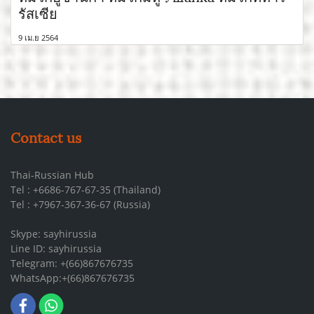
รัสเซีย
9 เม.ย 2564
Contact us
Thai-Russian Hub
Tel : +6686-767-67-35 (Thailand)
Tel : +7967-367-36-67 (Russia)
Skype: sayhirussia
Line ID: sayhirussia
Telegram: +(66)867676735
WhatsApp:+(66)867676735