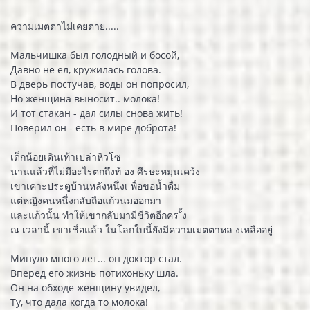
ความเมตตาไม่เคยตาย.....
Мальчишка был голодный и босой,
Давно не ел, кружилась голова.
В дверь постучав, воды он попросил,
Но женщина выносит.. молока!
И тот стакан - дал силы снова жить!
Поверил он - есть в мире доброта!
เด็กน้อยเดินเท้าเปล่าหิวโซ
นานแล้วที่ไม่มีอะไรตกถึงท้ อง ศีรษะหมุนเคว้ง
เขาเคาะประตูบ้านหลังหนึ่งเ พื่อขอน้ำดื่ม
แต่หญิงคนหนึ่งกลับถือแก้วนมออกมา
และแก้วนั้น ทำให้เขากลับมามีชีวิตอีกคร ั้ง
ณ เวลานี้ เขาเชื่อแล้ว ในโลกใบนี้ยังมีความเมตตาหล งเหลืออยู่
Минуло много лет... он доктор стал.
Вперед его жизнь потихоньку шла.
Он на обходе женщину увидел,
Ту, что дала когда то молока!