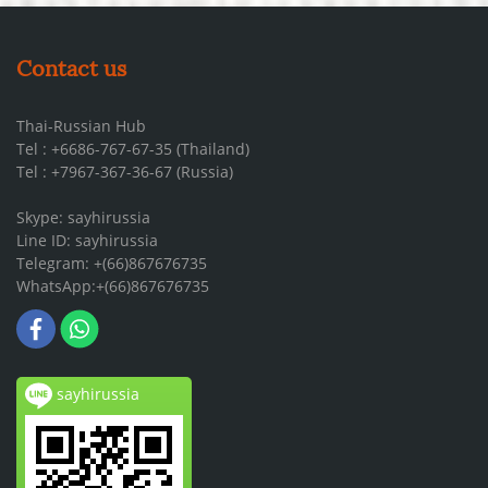
Contact us
Thai-Russian Hub
Tel : +6686-767-67-35 (Thailand)
Tel : +7967-367-36-67 (Russia)
Skype: sayhirussia
Line ID: sayhirussia
Telegram: +(66)867676735
WhatsApp:+(66)867676735
sayhirussia