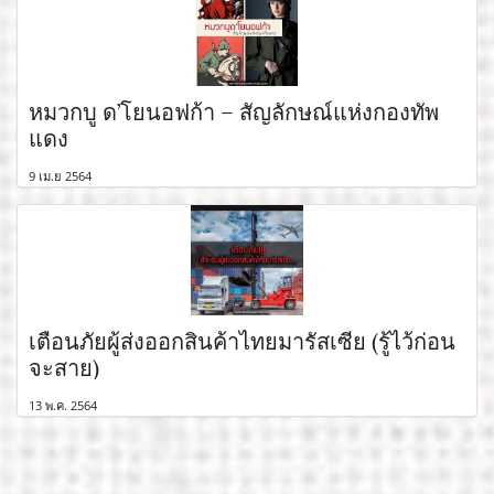
หมวกบู ด’โยนอฟก้า – สัญลักษณ์แห่งกองทัพ
แดง
9 เม.ย 2564
เตือนภัยผู้ส่งออกสินค้าไทยมารัสเซีย (รู้ไว้ก่อน
จะสาย)
13 พ.ค. 2564