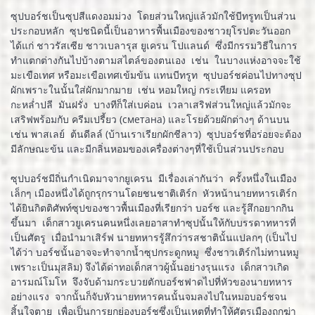
ซุปบอร์ชเป็นซุปสีแดงอมม่วง โดยส่วนใหญ่แล้วมักใช้บีทรูทเป็นส่วน
ประกอบหลัก ซุปชนิดนี้เป็นอาหารพื้นเมืองของชาวยุโรปตะวันออก
ได้แก่ ชาวรัสเซีย ชาวเบลารุส ยูเครน โปแลนด์ ซึ่งมีกรรมวิธีในการ
ทำแตกต่างกันไปบ้างตามสไตล์ของตนเอง เช่น ในบางแห่งอาจจะใช้
มะเขือเทศ หรือมะเขือเทศเข้มข้น แทนบีทรูท ซุปบอร์ชค่อนไปทางซุป
ผักเพราะในนั้นใส่ผักมากมาย เช่น หอมใหญ่ กระเทียม แครอท
กะหล่ำปลี มันฝรั่ง บางทีก็ใส่เบค่อน เวลาเสริฟส่วนใหญ่แล้วมักจะ
เสริฟพร้อมกับ ครีมเปรี้ยว (сметана) และโรยด้วยผักต่างๆ ด้านบน
เช่น พาสเลย์ ต้นดีลล์ (บ้านเราเรียกผักชีลาว) ซุปบอร์ชที่อร่อยจะต้อง
มีลักษณะข้น และมีกลิ่นหอมของเครื่องต่างๆที่ใช้เป็นส่วนประกอบ
ซุปบอร์ชมีถิ่นกำเนิดมาจากยูเครน มีเรื่องเล่ากันว่า ครั้งหนึ่งในเมือง
เล็กๆ เมืองหนึ่งได้ถูกรุกรานโดยชนชาติเติร์ก หัวหน้านายทหารเติร์ก
ได้ยินกิตติศัพท์ซุปของชาวพื้นเมืองที่เรียกว่า บอร์ช และรู้สึกอยากกิน
ขึ้นมา เด็กสาวยูเครนคนหนึ่งเลยอาสาทำซุปนั้นให้กับบรรดาทหารที่
เป็นศัตรู เมื่อนำมาเสิร์ฟ นายทหารรู้สึกว่ารสชาตินั้นแปลกๆ (เป็นไป
ได้ว่า บอร์ชนั้นอาจจะทำจากน้ำซุปกระดูกหมู ซึ่งชาวเติร์กไม่ทานหมู
เพราะเป็นมุสลิม) จึงได้ด่าทอเด็กสาวผู้นั้นอย่างรุนแรง เด็กสาวเกิด
อารมณ์โมโห จึงจับด้ามกระบวยตักบอร์ชฟาดไปที่หัวของนายทหาร
อย่างแรง จากนั้นก็จับหัวนายทหารคนนั้นจมลงไปในหมอบอร์ชจน
สิ้นใจตาย เพื่อเป็นการยกย่องบอร์ชซึ่งเป็นเหตุที่ทำให้ศัตรูเมืองถูกฆ่า