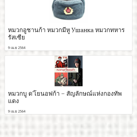
หมวกอูชานก้า หมวกมีหู Ушанка หมวกทหาร
รัสเซีย
9 เม.ย 2564
หมวกบู ด’โยนอฟก้า – สัญลักษณ์แห่งกองทัพ
แดง
9 เม.ย 2564