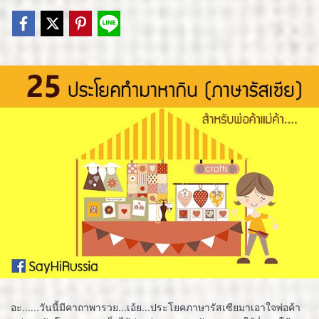
อะ......วันนี้มีคาถาพารวย...เอ้ย...ประโยคภาษารัสเซียมาเอาใจพ่อค้า