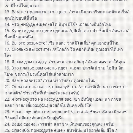
เรามีไซส์ใหญ่นะคะ
13. Вам не нравится этот цвет. /วาม เนีย นราวิทสะ แอตัท สเว็ท/
คุณไม่ชอบสีนี้หรือ
14. Что-нибудь ещё? /ชโต นิบูท ยีโช้/ เอาอย่างอื่นอีกไหม
15. Купите два по цене одного. /กุปิเตี่ย ดวา ปา ซือเนีย อัทนาวา/
ซื้อหนึ่งแถมหนึ่ง
16. Вы это возьмёте? /วึย แอตะ วาสมิโยเตี่ย/ คุณเอาอันนี้ไหม
17. Сколько вы хотите? /สโกลก้า วึย คฮาทิเตี่ย/ คุณอยากได้เท่า
ไหร่
18. Я вам дам скидку. /ยา ดาม วาม สกิดกุ / ฉันจะลดราคาให้คุณ
19. Это платье вам очень идет. /แอตะ ปลาติเย่ วาม โอชิน อิด
โยท/ ชุดกระโปรงนี้คุณใส่แล้วสวยมาก
20. Вам нравится? /วาม นราวิทสะ/ คุณชอบไหม
21. Оплатите на кассе, пожалуйста. /อาปลาทิเตี่ย นา กาซเซ่ ปา
ชาลสต้า/ ชำระเงินที่เค้าเตอร์นะคะ (ครับ)
22. Я отнесу это на кассу для вас. /ยา อัทนิซู แอตะ นา กาซสุ
ดลยา วาส/ เดี๋ยวผม(ฉัน) ช่วยถือไปที่แคชเชียร์ให้
23. У вас случайно нет мелочи? /อุ วาส สลุชัยน่า เนียท เมียลอช
ชิ/ คุณไม่มีแบงค์ย่อย(เหรียญ)หรือ
24. Ваша сдача. /วาชช่า สดาช่า/ เงินทอนของคุณค่ะ (ครับ)
25. Спасибо, приходите ещё / สปาซิบ่ะ ปริคฮาดิเตี่ย ยีโช /