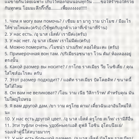
แม่ขายกันโดยเฉพาะ เก็บไว้ท่องก่อนนอนทุกวัน ......ขอให้ร่ำขอให้รวย
กันทุกคน โอมมะลึกกึ๊กกึ๋ย........เพี้ยงงงงงง!!!!!
1. Чем я могу вам помочь? / เชียม ยา มากู วาม ปาโมช / มีอะไร
ให้ช่วยไหมคะ(ครับ) (ใช้พูดกับลูกค้าเวลาที่เข้ามาที่ร้าน)
2. У нас есть. /อุ นาส เย็สต์/ เรามีค่ะ(ครับ)
3. У нас нет. /อุ นาส เนียท/ เราไม่มีค่ะ(ครับ)
4. Можно померить. /โมชน่า ปาเมริท/ ลองได้นะคะ (ครับ)
5. Примерочная вон там. /ปริเมียรอชนายา โวน ตัม/ ห้องลองอยู่
ตรงนั้น
6. Какой размер вы носите? / กาโกย ราสเมียร วึย โนซิเตี่ย / คุณ
ใส่ไซส์อะไรคะ ครับ
7. Этот размер подходит? / แอตัท ราสเมียร ปัดโคฮดิท / ขนาดนี้
ใส่ได้ไหม
8. Он вам не великоват? /โอน วาม เนีย วิลิกาว้าท/ สำหรับคุณ มัน
ไม่ใหญ่ไปหรอ
9. Я вам другой дам. /ยา วาม ดรูโกย ดาม/ เดี๋ยวฉันเอาอันใหม่ให้
นะ
10. У нас есть другой цвет. /อุ นาส เย็สต์ ดรูโกย สเว็ท/ เรามีสีอื่น
11. Эти туфли очень удобные/แอติ ตูฟลิ โอชิน อุโดบนึยเย่/
รองเท้าคู่นี้ใส่สบายมากๆ
12. У нас есть большой размер. /อุ นาส เย็สต์ บัลโชย ราสเมียร/