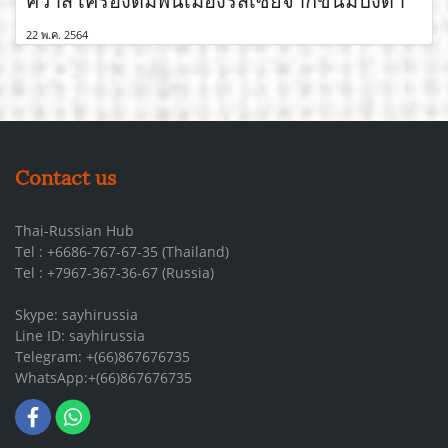
22 พ.ค. 2564
Contact us
Thai-Russian Hub
Tel : +6686-767-67-35 (Thailand)
Tel : +7967-367-36-67 (Russia)
Skype: sayhirussia
Line ID: sayhirussia
Telegram: +(66)867676735
WhatsApp:+(66)867676735