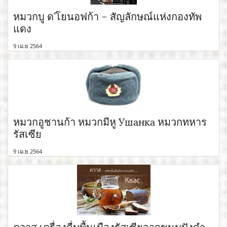
หมวกบู ด’โยนอฟก้า – สัญลักษณ์แห่งกองทัพ
แดง
9 เม.ย 2564
หมวกอูชานก้า หมวกมีหู Ушанка หมวกทหาร
รัสเซีย
9 เม.ย 2564
ควาส เครื่องดื่มพื้นเมืองรัสเซียจากขนมปังดำ