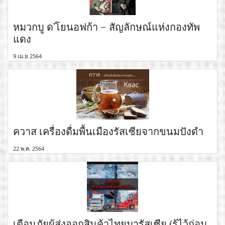
หมวกบู ด’โยนอฟก้า – สัญลักษณ์แห่งกองทัพ
แดง
9 เม.ย 2564
ควาส เครื่องดื่มพื้นเมืองรัสเซียจากขนมปังดำ
22 พ.ค. 2564
เตือนภัยผู้ส่งออกสินค้าไทยมารัสเซีย (รู้ไว้ก่อน