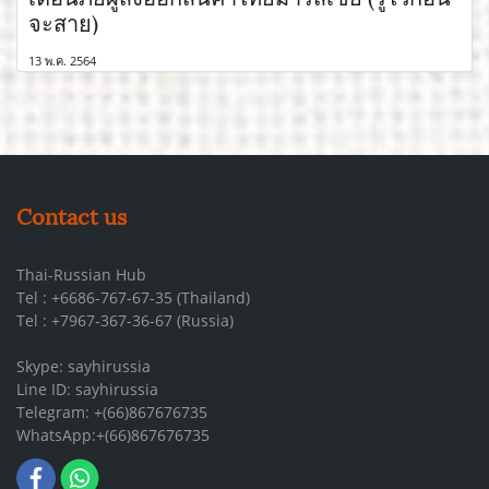
จะสาย)
13 พ.ค. 2564
Contact us
Thai-Russian Hub
Tel : +6686-767-67-35 (Thailand)
Tel : +7967-367-36-67 (Russia)
Skype: sayhirussia
Line ID: sayhirussia
Telegram: +(66)867676735
WhatsApp:+(66)867676735