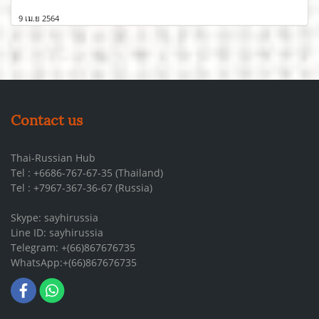
9 เม.ย 2564
Contact us
Thai-Russian Hub
Tel : +6686-767-67-35 (Thailand)
Tel : +7967-367-36-67 (Russia)
Skype: sayhirussia
Line ID: sayhirussia
Telegram: +(66)867676735
WhatsApp:+(66)867676735