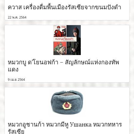
ควาส เครื่องดื่มพื้นเมืองรัสเซียจากขนมปังดำ
22 พ.ค. 2564
หมวกบู ด’โยนอฟก้า – สัญลักษณ์แห่งกองทัพ
แดง
9 เม.ย 2564
หมวกอูชานก้า หมวกมีหู Ушанка หมวกทหาร
รัสเซีย