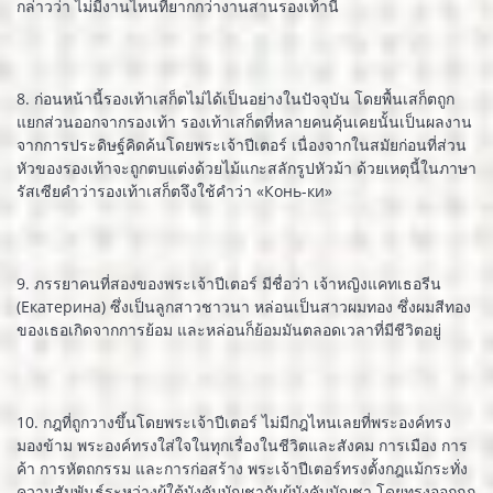
กล่าวว่า ไม่มีงานไหนที่ยากกว่างานสานรองเท้านี้
8. ก่อนหน้านี้รองเท้าเสก็ตไม่ได้เป็นอย่างในปัจจุบัน โดยพื้นเสก็ตถูก
แยกส่วนออกจากรองเท้า รองเท้าเสก็ตที่หลายคนคุ้นเคยนั้นเป็นผลงาน
จากการประดิษฐ์คิดค้นโดยพระเจ้าปีเตอร์ เนื่องจากในสมัยก่อนที่ส่วน
หัวของรองเท้าจะถูกตบแต่งด้วยไม้แกะสลักรูปหัวม้า ด้วยเหตุนี้ในภาษา
รัสเซียคำว่ารองเท้าเสก็ตจึงใช้คำว่า «Конь-ки»
9. ภรรยาคนที่สองของพระเจ้าปีเตอร์ มีชื่อว่า เจ้าหญิงแคทเธอรีน
(Екатерина) ซึ่งเป็นลูกสาวชาวนา หล่อนเป็นสาวผมทอง ซึ่งผมสีทอง
ของเธอเกิดจากการย้อม และหล่อนก็ย้อมมันตลอดเวลาที่มีชีวิตอยู่
10. กฎที่ถูกวางขึ้นโดยพระเจ้าปีเตอร์ ไม่มีกฎไหนเลยที่พระองค์ทรง
มองข้าม พระองค์ทรงใส่ใจในทุกเรื่องในชีวิตและสังคม การเมือง การ
ค้า การหัตถกรรม และการก่อสร้าง พระเจ้าปีเตอร์ทรงตั้งกฎแม้กระทั่ง
ความสัมพันธ์ระหว่างผู้ใต้บังคับบัญชากับผู้บังคับบัญชา โดยทรงออกกฎ