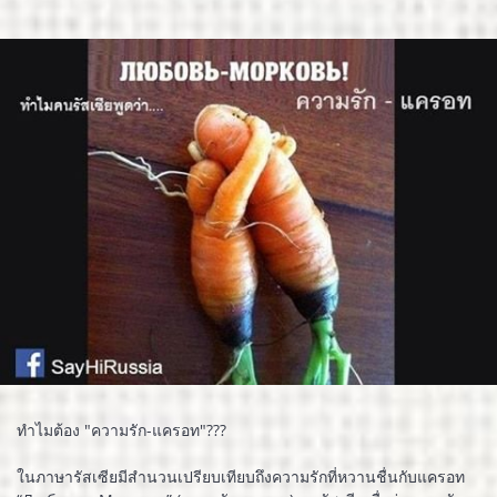
ทำไมต้อง "ความรัก-แครอท"???
ในภาษารัสเซียมีสำนวนเปรียบเทียบถึงความรักที่หวานชื่นกับแครอท