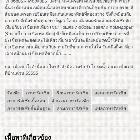
“Любовь – Морковь” (ความรัก-แครอท) คนรัสเซียเชื่อว่าความรัก
นั้นจะต้องแน่นเหมือนเนื้อแครอท ขณะเดียวกันก็ชุ่มชื่น กรอบ อร่อย สี
ส้มของแครอท เปรียบเหมือนกับแสงอาทิตย์ที่ส่องสว่าง ซึ่งก็เหมือนกับ
ความรักที่เมื่อรักกันทุกอย่างก็ดูสดใส แต่เมื่อหมดรักแล้วคนรัสเซียมัก
เทียบกับมะเขือเทศเหี่ยว เช่น“Пошла любовь, завяли помидоры”
(รักจากไป มะเขือเทศเหี่ยว) ซึ่งก็เหมือนเป็นการเปรียบเทียบว่าการที่
มะเขือเทศจะสดและไม่เหี่ยวเหี่ยวเฉานั้นจะต้องหมั่นรดน้ำให้ต้น
มะเขือเทศ เช่นเดียวกันกับความรักที่ขาดความใส่ใจ วันหนึ่งก็จะเหี่ยว
เฉาเหมือนมะเขือเทศที่ขาดน้ำ........
ปล. เมื่อเข้าใจดังนี้แล้ว ใครกำลังมีความรัก รีบไปรดน้ำต้นมะเขือเทศ
ที่บ้านด่วน 55555
รัสเซีย
ภาษารัสเซีย
เรียนภาษารัสเซีย
สอนภาษารัสเซีย
ภาษารัสเซียเบื้องต้น
สำนวนภาษารัสเซีย
ภาษารัสเซียขั้นพื้นฐาน
ล่ามภาษารัสเซีย
แปลภาษารัสเซีย
เนื้อหาที่เกี่ยวข้อง