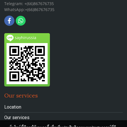
Telegram: +(66)867676735
WhatsApp:+(66)867676735
sayhirussia
Our services
Location
Our services