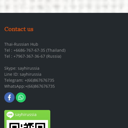
Contact us
Thai-Russian Hub
Tel : +6686-767-67-35 (Thailand)
Tel : +7967-367-36-67 (Russia)
Skype: sayhirussia
Line ID: sayhirussia
Telegram: +(66)867676735
WhatsApp:+(66)867676735
sayhirussia