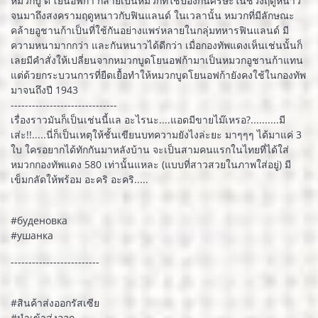
หมวกบู ด’โยนอฟก้า กลายเป็นหมวกที่ใช้ป้องกันศีรษะในช่วงฤดูหนาว
จนมาถึงสงครามฤดูหนาวกับฟินแลนด์ ในเวลานั้น หมวกที่มีลักษณะ
คล้ายอูชานก้าเป็นที่ใช้กันอย่างแพร่หลายในกลุ่มทหารฟินแลนด์ มี
ความหนามากกว่า และกันหนาวได้ดีกว่า เมื่อกองทัพแดงเห็นเช่นนั้นก็
เลยมีคำสั่งให้เปลี่ยนจากหมวกบูดโยนอฟก้ามาเป็นหมวกอูชานก้าแทน
แต่ด้วยกระบวนการที่ยืดเยื้อทำให้หมวกบูดโยนอฟก้ายังคงใช้ในกองทัพ
มาจนถึงปี 1943
------------------------------
เรื่องราวมันก็เป็นเช่นนี้แล อะไรนะ....แอดมีขายไม๊เหรอ?..........มี
เส่ะ!!.....นี่ก็เป็นเหตุให้ชั้นเขียนบทความยังไงล่ะยะ มาๆๆๆ ได้มาแค่ 3
ใบ ใครอยากได้ทักกันมาหลังบ้าน จะเป็นสามคนแรกในไทยที่ได้ใส่
หมวกกองทัพแดง 580 เท่านั้นแหละ (แบบที่สาวสวยในภาพใส่อยู่) มี
เข็มกลัดให้พร้อม อะคริ อะคริ.....
#буденовка
#ушанка
-------------------------
#สินค้าส่งออกรัสเซีย
#นำเข้าส่งออก