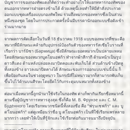
บัญชาการของกองทัพแดงก็คิดว่าจะทำอย่างไรให้แยกทหารกองทัพของ
ตนออกจากทหารฝ่ายตรงข้ามได้ ด้วยเหตุนี้เลยทำให้มีคำสั่งประกวด
ออกแบบชุดเครื่องแบบกองทัพใหม่ รวมถึงหมวกของทหารซึ่งเป็นส่วน
หนึ่งของชุด โดยในการประกวดครั้งนั้นมีบรรดานักออกแบบชื่อดังเข้า
ร่วมมากมาย
-----------------------
จากผลการคัดเลือกในวันที่ 18 ธันวาคม 1918 แบบของหมวกที่ชนะคือ
หมวกที่มีลักษณะคล้ายกับอุปกรณ์ป้องกันตัวของทหารรัสเซียโบราณที่
เรียกว่า บาร์มิซา (Бармица) ซึ่งมีลักษณะยอดหมวกเป็นปลายแหลม
โดยลักษณะของหมวกบูดโยนอฟก้า ทำจากผ้าสีกากี ด้านหน้าเป็นรูป
ดาวสีแดง ด้านหลังปล่อยลงมาปิดคอและพับเก็บได้ ส่วนด้านข้างปิดหู
ทั้งสองข้าง ยาวลงมาปิดคางได้ ลักษณะของการออกแบบเช่นนี้นั้น ก็
เพื่อป้องกันลมในช่วงฤดูหนาว ในกรณีที่ไม่หนาวมากก็สามารถพับเก็บ
ขึ้นไปไว้ด้านบนศีรษะโดยยึดไว้กับกระดุมบนหมวกทั้งสองข้าง
----------------------------
ต่อมาเมื่อหมวกนี้ถูกนำมาใช้จริงในกองทัพ ต่างก็พากันเรียกชื่อหมวกนี้
ตามชื่อผู้บัญชาการทหารสูงสุด ซึ่งก็คือ М. В. Фрунзе และ С. М.
Будённого โดยเรียกหมวกชนิดนี้ทั้งสองชื่อ คือ "ฟรุนเซฟก้า" และ บู
ด’โยนอฟก้า" แต่ดูเหมือนว่าชื่อ บู ด’โยนอฟก้า เป็นที่ใช้เรียกแพร่หลาย
มากกว่า เลยทำให้เป็นที่รู้จักและใช้เรียกต่อกันมาจนมาถึงปัจจุบัน
-------------------