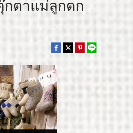
ุ๊กตาแม่ลูกดก