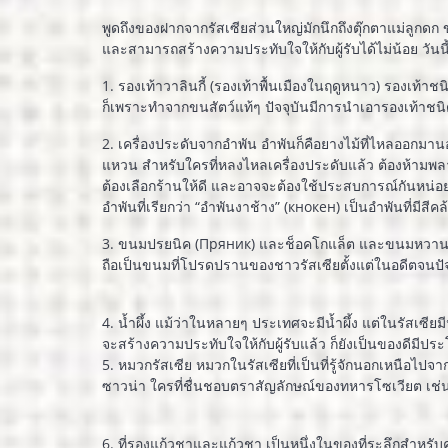
พูดถึงของฝากจากรัสเซียส่วนใหญ่มักนึกถึงตุ๊กตาแม่ลูกดก ข
และสามารถสร้างความประทับใจให้กับผู้รับได้ไม่น้อย วั
1. รองเท้าวาลินกี้ (รองเท้าพื้นเมืองในฤดูหนาว) รองเท้าชนิ
ก็เพราะทำจากขนสัตว์แท้ๆ ปัจจุบันมีการนำเอารองเท้าชนิดนี
2. เครื่องประดับจากอำพัน อำพันก็คือยางไม้ที่ไหลออกมา
แหวน สำหรับใครที่หลงไหลเครื่องประดับแล้ว ต้องห้ามพล
ต้องเลือกร้านให้ดี และอาจจะต้องใช้ประสบการณ์กันหน่อย 
อำพันที่เรียกว่า “อำพันงาช้าง” (кнокен) เป็นอำพันที่มี
3. ขนมปรยนิค (Пряник) และช็อคโกแล็ต และขนมหวานพื้น
ถือเป็นขนมที่โปรดปรานของชาวรัสเซียตั้งแต่ในอดีตจนปั
4. น้ำผึ้ง แม้ว่าในหลายๆ ประเทศจะมีน้ำผึ้ง แต่ในรัสเซีย
จะสร้างความประทับใจให้กับผู้รับแล้ว ก็ยังเป็นของดีมีประ
5. หมวกรัสเซีย หมวกในรัสเซียที่เป็นที่รู้จักนอกเหนือไ
ซาวน่า ใครที่ชื่นชอบตราสัญลักษณ์ของทหารโซเวียต เช่น
6. ที่รองแก้วชาและแก้วชา เป็นหนึ่งในของที่ระลึกสำหร