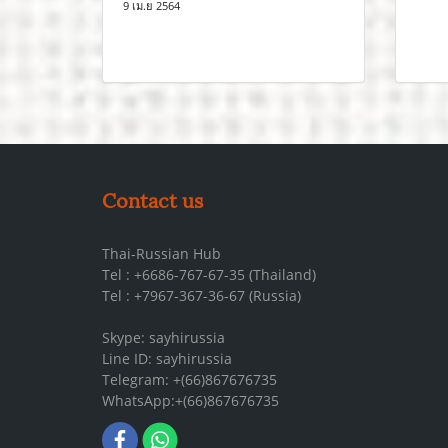
9 เม.ย 2564
Contact us
Thai-Russian Hub
Tel : +6686-767-67-35 (Thailand)
Tel : +7967-367-36-67 (Russia)
Skype: sayhirussia
Line ID: sayhirussia
Telegram: +(66)867676735
WhatsApp:+(66)867676735