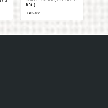
แดง
สาย)
13 พ.ค. 2564