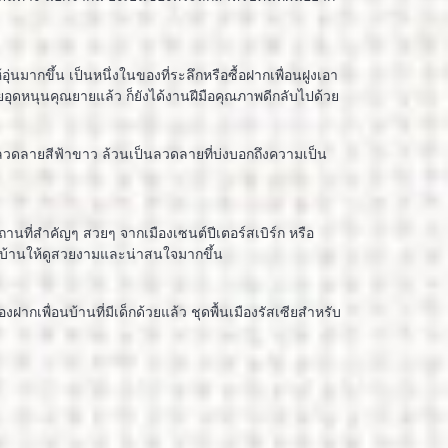
้อุ่นมากขึ้น เป็นหนึ่งในของที่ระลึกหรือซื้อฝากเพื่อนฝูงเอา
ุดหนุนคุณยายแล้ว ก็ยังได้งานฝีมือคุณภาพดีกลับไปด้วย
อลวดลายสีฟ้าขาว ล้วนเป็นลวดลายที่บ่งบอกถึงความเป็น
านที่สำคัญๆ สวยๆ จากเมืองเซนต์ปีเตอร์สเบิร์ก หรือ
งบ้านให้ดูสวยงามและน่าสนใจมากขึ้น
ากเพื่อนบ้านที่มีเด็กด้วยแล้ว ชุดพื้นเมืองรัสเซียสำหรับ