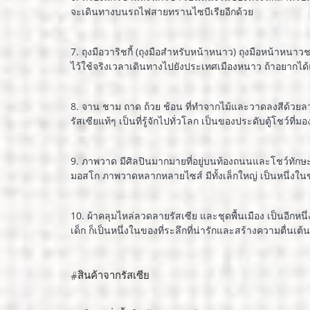
จะเดินทางบนรถไฟสายทรานไซบีเรียอีกด้วย
7. ถุงมือวาริชกี้ (ถุงมือสำหรับหน้าหนาว) ถุงมือหน้าหนาวชนิ
ไว้ใช้จริงเวลาเดินทางไปยังประเทศเมืองหนาว ถ้าอยากได
8. จาน ชาม ถาด ถ้วย ช้อน ที่ทำจากไม้และวาดลงสีด้วยลว
รัสเซียแท้ๆ เป็นที่รู้จักไปทั่วโลก เป็นของประดับตู้โชว์ที่มองก
9. ภาพวาด มีศิลปินมากมายที่อยู่บนท้องถนนและโชว์ทักษะก
มอสโก ภาพวาดหลากหลายไซส์ มีทั้งเล็กใหญ่ เป็นหนึ่ง
10. ผ้าคลุมไหล่ลวดลายรัสเซีย และชุดพื้นเมือง เป็นอีกหนึ
เด็ก ก็เป็นหนึ่งในของที่ระลึกที่น่ารักและสร้างความตื่นเต
#สินค้าจากรัสเซีย