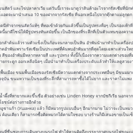
นสัตว์ และไข่ปลาคาเวีย แต่วันนี้เราจะมาดูว่าสินค้าอะไรจากรัสเซียที่นักท
นนี้แอดจะมานำเสนอ 10 ของฝากจากรัสเซีย ที่นอกเหนือไปจากตุ๊กตาแม่ลูกดก
ดนีทำจากขนสัตว์แท้ๆ ที่ทอเข้าด้วยกันแล้วขึ้นเป็นรูปทรงทื่อๆ เป็นรองเท้าที่
้มาดีไซน์ให้มีรูปทรงทันสมัยขึ้น เป็นอีกของที่ระลึกที่เป็นตัวแทนของความเ
นอกลำต้นแล้วรวมตัวแข็งเป็นก้อนจนกลายเป็นหิน อำพันนำมาทำเป็นเครื่องประ
าดอำพันเพราะรัสเซียเป็นประเทศที่ค้นพบอำพันมากที่สุดโดยเฉพาะส่วนใหญ่
สีของอำพันมีหลากหลายสี และรูปทรง ทั้งนี้ก็เนื่องจากความแตกต่างของที่ม
สีคล้ายกระดูก ออกเหลือนิดๆ เมื่อนำมาทำเป็นเครื่องประดับแล้วทำให้แลดูสวย
เมือง ขนมพื้นเมืองของรัสเซียมีความแตกต่างจากประเทศอื่นๆ มีขนมมากม
จจุบัน ขนมหวานเป็นของที่ระลึกที่สามารถหาซื้อได้ไม่ยาก และราคาไม่แพง
มีน้ำผึ้งที่หายากและขึ้นชื่อ ตัวอย่างเช่น Linden Honey จากบัชกีเรีย นอกจา
โยชน์ต่อร่างกายอีกด้วย
ปจากอูชานก้า (Ушанка) แล้ว ก็มีหมวกรูปแบบอื่นๆ อีกมากมาย ไม่ว่าจะเป็น
 ค้อนเคียว ก็สามารถซื้อติดหมวกได้ตามใจชอบ บางร้านก็มีเสนอขายเป็นเซ็
ับคนที่ชื่นชอบการเดินทางบนรถไฟ ทำให้หวนคิดถึงบรรยากาศบนรถไฟขณะเดิน