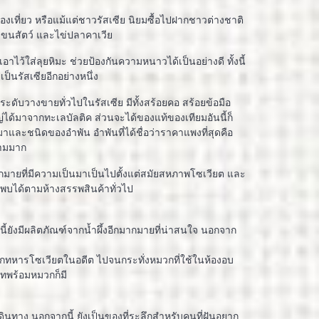
่องเที่ยว หรือแม้แต่ชาวรัสเซีย นิยมซื้อไปฝากชาวต่างชาติ
 ขนสัตว์ และไข่ปลาคาเวีย
เอาไว้ใส่ลุยหิมะ ช่วยป้องกันความหนาวได้เป็นอย่างดี ทั้งนี้
ป็นรัสเซียอีกอย่างหนึ่ง
ดับวางขายทั่วไปในรัสเซีย มีทั้งสร้อยคอ สร้อยข้อมือ
ได้มาจากทะเลบัลติค ส่วนจะได้ของแท้ของเทียมอันนี้ก็
าและชนิดของอำพัน อำพันที่ได้ชื่อว่าราคาแพงที่สุดคือ
งามมาก
ายที่มีความเป็นมาเป็นไปตั้งแต่สมัยสหภาพโซเวียต และ
 พบได้ตามห้างสรรพสินค้าทั่วไป
กนี้ยังมีผลิตภัณฑ์จากน้ำผึ้งอีกมากมายที่น่าสนใจ นอกจาก
หมวกทหารโซเวียตในอดีต ไปจนกระทั่งหมวกที่ใช้ในห้องอบ
ทพร้อมหมวกก็มี
ทาง นอกจากนี้ ยังเป็นของที่ระลึกสำหรับคนที่ฝันอยาก