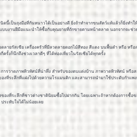
ดนี้เป็นถุงมือที่กันหนาวได้เป็นอย่างดี ยิ่งถ้าทำจากขนสัตว์แท้แล้วก็ยิ่งทำให
้แบบงานฝีมือแนะนำให้ซื้อกับคุณยายที่ถักขายตามหน้าตลาด นอกจากจะช่วยอ
ดลายรัสเซีย เครื่องครัวที่มีลวดลายดอกไม้สีทอง สีแดง บนพื้นดำ หรือ หรื
ี่ครั้งก็นึกถึงช่วงเวลาดีๆ ที่ได้ท่องเที่ยวในรัสเซียได้ทุกครั้ง
ารวาดภาพทิวทัศน์ที่น่าทึ่ง สำหรับของตบแต่งบ้าน ภาพวาดทิวทัศน์ หรือสถ
ในของที่ระลึกที่แฝงไปด้วยความโรแมนติก และสามารถนำมาใช้ประดับกำแพ
่งของที่ระลึกที่ชาวต่างชาตินิยมซื้อไปฝากกัน โดยเฉพาะถ้าหากต้องการซื้อของฝ
้น ประทับใจได้ไม่น้อยเลย