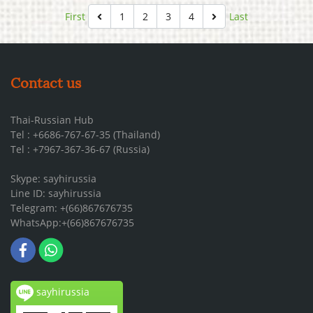
First
1
2
3
4
Last
Contact us
Thai-Russian Hub
Tel : +6686-767-67-35 (Thailand)
Tel : +7967-367-36-67 (Russia)
Skype: sayhirussia
Line ID: sayhirussia
Telegram: +(66)867676735
WhatsApp:+(66)867676735
sayhirussia