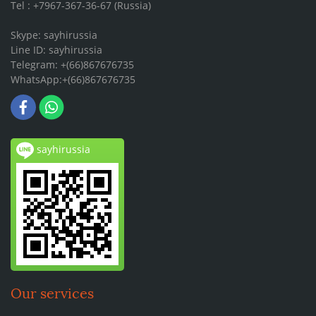
Tel : +7967-367-36-67 (Russia)
Skype: sayhirussia
Line ID: sayhirussia
Telegram: +(66)867676735
WhatsApp:+(66)867676735
sayhirussia
Our services