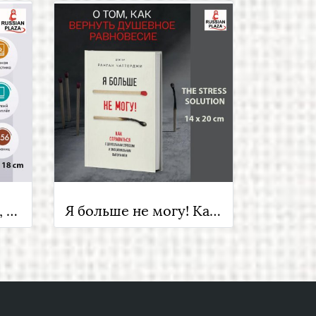
Трудно быть богом , Стругацкий Аркадий Натанович; Стругацкий Борис Натанович , Фантастика и фэнтези для взрослых , Russian Plaza , Books in Russian
Я больше не могу! Как справиться с длительным стрессом и эмоциональным выгоранием | Чаттерджи Ранган , Бомбора , Книга на русском языке , Russian Plaza