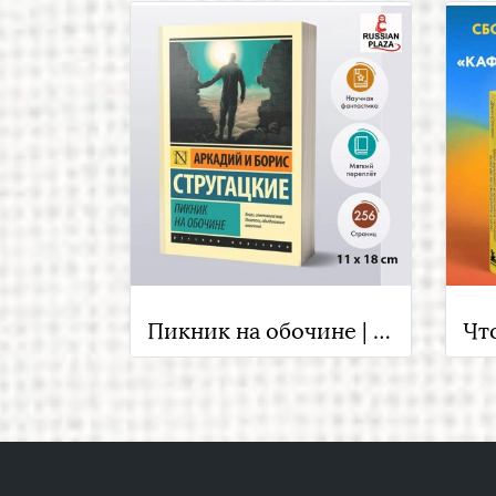
Пикник на обочине | Стругацкий Аркадий Натанович, Стругацкий Борис Натанович , Russian Books , Russian Plaza