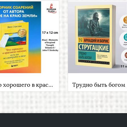
Что хорошего в красивом пейзаже, если вы не смотрите в окно.( Ahas! - Moments of Inspired Thought Volume II / John P. Strelecky ) Новый сборник озарений о том, что действительно важно , Russian Plaza