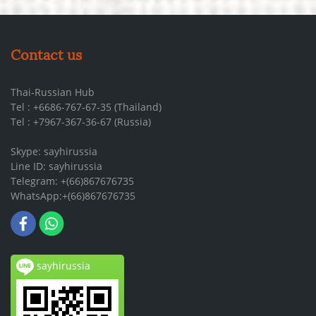
Contact us
Thai-Russian Hub
Tel : +6686-767-67-35 (Thailand)
Tel : +7967-367-36-67 (Russia)
Skype: sayhirussia
Line ID: sayhirussia
Telegram: +(66)867676735
WhatsApp:+(66)867676735
sayhirussia