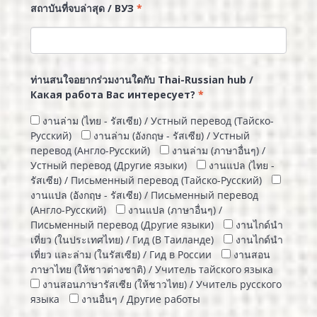
สถาบันที่จบล่าสุด / ВУЗ
*
ท่านสนใจอยากร่วมงานใดกับ Thai-Russian hub /
Какая работа Вас интересует?
*
งานล่าม (ไทย - รัสเซีย) / Устный перевод (Тайско-
Русский)
งานล่าม (อังกฤษ - รัสเซีย) / Устный
перевод (Англо-Русский)
งานล่าม (ภาษาอื่นๆ) /
Устный перевод (Другие языки)
งานแปล (ไทย -
รัสเซีย) / Письменный перевод (Тайско-Русский)
งานแปล (อังกฤษ - รัสเซีย) / Письменный перевод
(Англо-Русский)
งานแปล (ภาษาอื่นๆ) /
Письменный перевод (Другие языки)
งานไกด์นำ
เที่ยว (ในประเทศไทย) / Гид (В Таиланде)
งานไกด์นำ
เที่ยว และล่าม (ในรัสเซีย) / Гид в России
งานสอน
ภาษาไทย (ให้ชาวต่างชาติ) / Учитель тайского языка
งานสอนภาษารัสเซีย (ให้ชาวไทย) / Учитель русского
языка
งานอื่นๆ / Другие работы