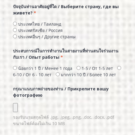
ปัจจุบันท่านอาศัยอยู่ที่ใด / Выберите страну, где вы
живете?
*
ประเทศไทย / Таиланд
ประเทศรัสเซีย / Россия
ประเทศอื่นๆ / Другие страны
ประสบการณ์ในการทำงานในสายงานที่ท่านสนใจร่วมงาน
กับเรา / Опыт работы
*
น้อยกว่า 1 ปี / Менее 1 года
1-5 / От 1-5 лет
6-10 / От 6 - 10 лет
มากกว่า 10 ปี / Более 10 лет
กรุณาแนบภาพถ่ายของท่าน / Прикрепите вашу
фотографию
รองรับนามสกุลไฟล์
.jpg, .jpeg, .png, .doc, .docx, .pdf
ขนาดไฟล์ต้องไม่เกิน
10
MB