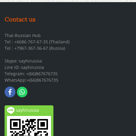
Contact us
Thai-Russian Hub
Tel : +6686-767-67-35 (Thailand)
Tel : +7967-367-36-67 (Russia)
Skype: sayhirussia
Line ID: sayhirussia
Telegram: +(66)867676735
WhatsApp:+(66)867676735
sayhirussia