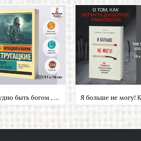
Трудно быть богом , Стругацкий Аркадий Натанович; Стругацкий Борис Натанович , Фантастика и фэнтези для взрослых , Russian Plaza , Books in Russian