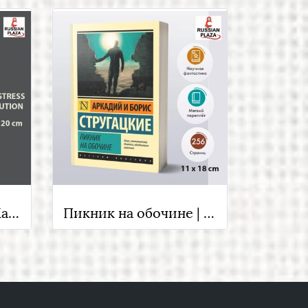
Я больше не могу! Как справиться с длительным стрессом и эмоциональным выгоранием | Чаттерджи Ранган , Бомбора , Книга на русском языке , Russian Plaza
Пикник на обочине | Стругацкий Аркадий Натанович, Стругацкий Борис Натанович , Russian Books , Russian Plaza