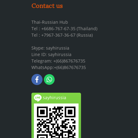
Contact us
Thai-Russian Hub
Tel : +6686-767-67-35 (Thailand)
Tel : +7967-367-36-67 (Russia)
Skype: sayhirussia
Line ID: sayhirussia
Telegram: +(66)867676735
WhatsApp:+(66)867676735
sayhirussia