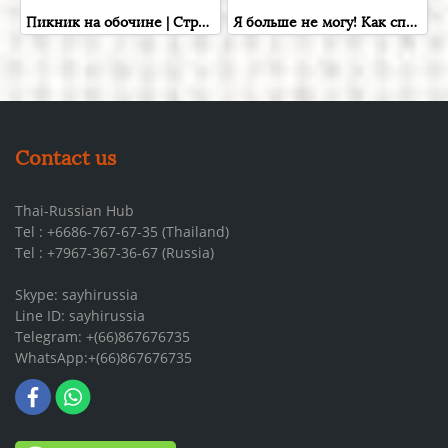
Пикник на обочине | Стругацкий Аркадий Натанович, Стругацкий Борис Натанович , Russian Books , Russian Plaza
Я больше не могу! Как справиться с длительным стрессом и эмоциональным выгоранием | Чаттерджи Ранган , Бомбора , Книга на русском языке , Russian Plaza
Contact us
Thai-Russian Hub
Tel : +6686-767-67-35 (Thailand)
Tel : +7967-367-36-67 (Russia)
Skype: sayhirussia
Line ID: sayhirussia
Telegram: +(66)867676735
WhatsApp:+(66)867676735