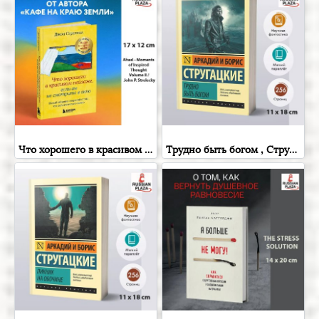
Что хорошего в красивом пейзаже, если вы не смотрите в окно.( Ahas! - Moments of Inspired Thought Volume II / John P. Strelecky ) Новый сборник озарений о том, что действительно важно , Russian Plaza
Трудно быть богом , Стругацкий Аркадий Натанович; Стругацкий Борис Натанович , Фантастика и фэнтези для взрослых , Russian Plaza , Books in Russian