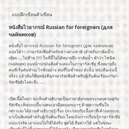
แบบฝึกเขียนตัวเขียน
หนังสือไวยากรณ์ Russian for foreigners (для
чайников)
หนังสือไวยากรณ์ Russian for foreigners (для чайников)
แปลได้ว่า ภาษารัสเซียสำหรับชาวต่างชาติ (สำหรับกาต้มน้ำ)
เย้ยย.....ไม่ช๊าย !!!!! ในที่นี้ไม่ได้หมายถึง กาต้มน้ำ คำว่า ไชนิค
(чайник) บนหน้าปกมันคือคำแสลงในภาษารัสเซีย ซึ่งหมายถึง
คนที่เริ่มต้นทำอะไรซักอย่าง คนที่ไม่ช่ำชอง ดังนั้น หนังสือเล่มนี้
จริงๆ แล้วมันก็คือหนังสือภาษารัสเซียสำหรับผู้เริ่มต้นเรียนภาษา
รัสเซียยังไงล่ะจ๊ะ.....
เปิดเนื้อในมา จะเห็นคำอธิบายเป็นภาษาอังกฤษประกอบควบคู่กับ
รัสเซีย เห็นแบบนี้บางคนเอามือตบอกเบาๆ ด้วยความชื่นใจ
เพราะจะได้อ่านคำอธิบายรู้เรื่อง ประกอบกับเนื้อหาที่เค้าออกแบบ
มาเป็นพิเศษสำหรับผู้เริ่มต้นเรียน โดยเน้นการเรียนรู้ภาษารัสเซีย
แบบเร่งรัด เอาแบบไปใช้ได้จริง พูดได้ สื่อสารได้ แต่ในขณะ
เดียวกันก็ไม่ทิ้งแกรมมาร์ไว้ด้านหลัง เรียนภาษารัสเซียไปพร้อมๆ