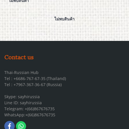
ไม่พบสินค้า
ไม่พบสินค้า
Contact us
Thai-Russian Hub
Tel : +6686-767-67-35 (Thailand)
Tel : +7967-367-36-67 (Russia)
Skype: sayhirussia
Line ID: sayhirussia
Telegram: +(66)867676735
WhatsApp:+(66)867676735