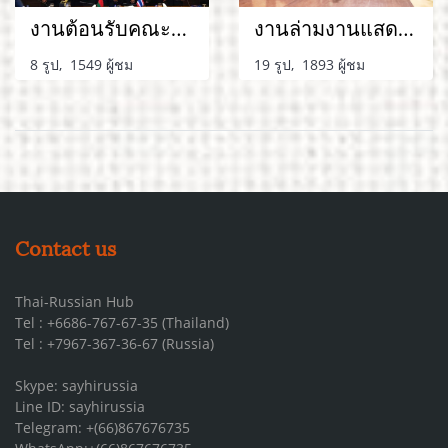
งานต้อนรับคณะผู้แทนรัฐบาล
งานล่ามงานแสดงนานาชาติในและต่างประเทศ
8 รูป, 1549 ผู้ชม
19 รูป, 1893 ผู้ชม
Contact us
Thai-Russian Hub
Tel : +6686-767-67-35 (Thailand)
Tel : +7967-367-36-67 (Russia)
Skype: sayhirussia
Line ID: sayhirussia
Telegram: +(66)867676735