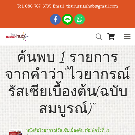
Tel. 086-767-6735 Email thairussianhub@gmail.com
ค้นพบ 1 รายการ
จากคำว่า"ไวยากรณ์
รัสเซียเบื้องต้น(ฉบับ
สมบูรณ์)"
หนังสือไวยากรณ์รัสเซียเบื้องต้น (พิมพ์ครั้งที่ 7)