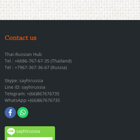
Contact us
Thai-Russian Hub
Tel : +6686-767-67-35 (Thailand)
Tel : +7967-367-36-67 (Russia)
Skype: sayhirussia
Line ID: sayhirussia
Telegram: +(66)867676735
WhatsApp:+(66)867676735
sayhirussia