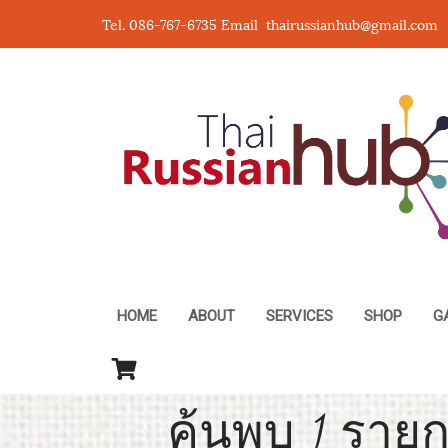
Tel. 086-767-6735 Email thairussianhub@gmail.com
HOME
ABOUT
SERVICES
SHOP
G
ค้นพบ 1 รายก