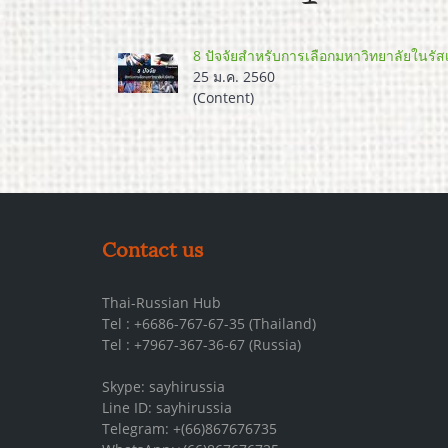
8 ปัจจัยสำหรับการเลือกมหาวิทยาลัยในรัส
25 ม.ค. 2560
(Content)
Contact us
Thai-Russian Hub
Tel : +6686-767-67-35 (Thailand)
Tel : +7967-367-36-67 (Russia)
Skype: sayhirussia
Line ID: sayhirussia
Telegram: +(66)867676735