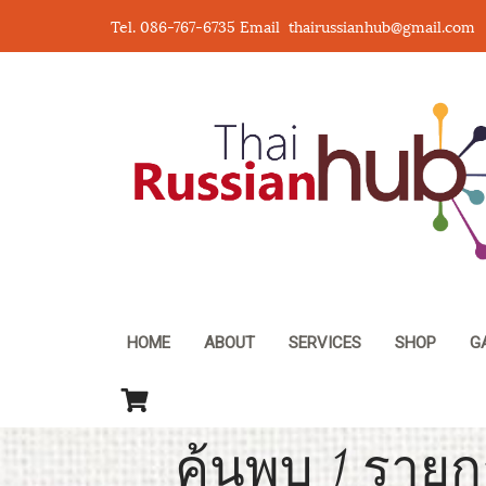
Tel. 086-767-6735 Email thairussianhub@gmail.com
HOME
ABOUT
SERVICES
SHOP
G
ค้นพบ 1 รายก