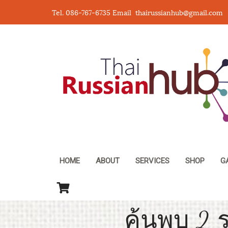
Tel. 086-767-6735 Email thairussianhub@gmail.com
HOME
ABOUT
SERVICES
SHOP
G
ค้นพบ 2 ร