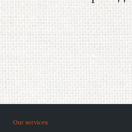
Our services