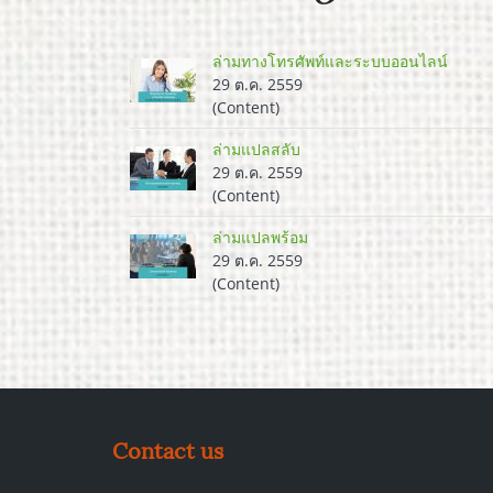
ล่ามทางโทรศัพท์และระบบออนไลน์
29 ต.ค. 2559
(Content)
ล่ามแปลสลับ
29 ต.ค. 2559
(Content)
ล่ามแปลพร้อม
29 ต.ค. 2559
(Content)
Contact us