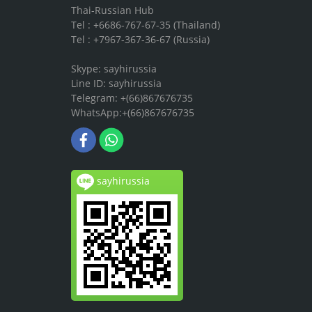
Thai-Russian Hub
Tel : +6686-767-67-35 (Thailand)
Tel : +7967-367-36-67 (Russia)
Skype: sayhirussia
Line ID: sayhirussia
Telegram: +(66)867676735
WhatsApp:+(66)867676735
sayhirussia