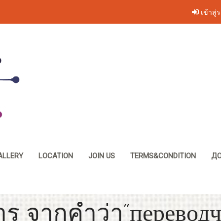
เข้าสู่
ALLERY
LOCATION
JOIN US
TERMS&CONDITION
ДО
ร จากคำว่า"переводч