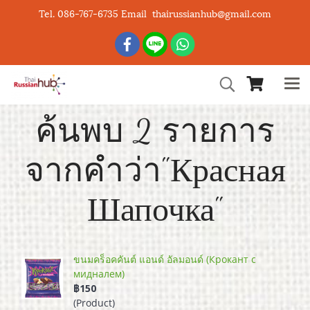
Tel. 086-767-6735 Email thairussianhub@gmail.com
ค้นพบ 2 รายการ
จากคำว่า"Красная
Шапочка"
ขนมคร็อคคันต์ แอนด์ อัลมอนด์ (Крокант с
мидналем)
฿150
(Product)