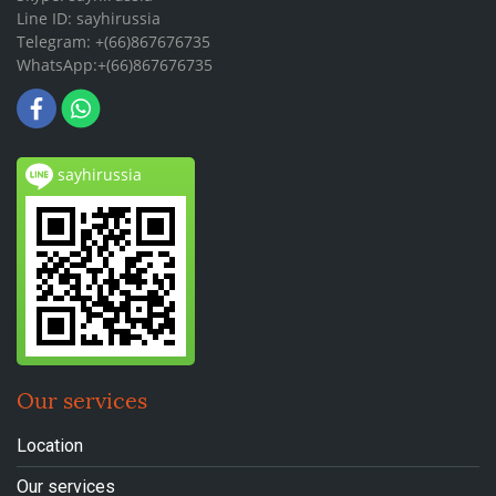
Line ID: sayhirussia
Telegram: +(66)867676735
WhatsApp:+(66)867676735
sayhirussia
Our services
Location
Our services