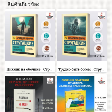
สินค้าเกี่ยวข้อง
Пикник на обочине | Стругацкий Аркадий Натанович, Стругацкий Борис Натанович , Russian Books , Russian Plaza
Трудно быть богом , Стругацкий Аркадий Натанович; Стругацкий Борис Натанович , Фантастика и фэнтези для взрослых , Russian Plaza , Books in Russian