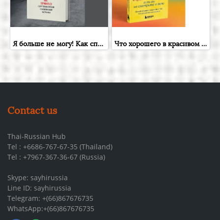
Я больше не могу! Как справиться с длительным стрессом и эмоциональным выгоранием | Чаттерджи Ранган , Бомбора , Книга на русском языке , Russian Plaza
Что хорошего в красивом пейзаже, если вы не смотрите в окно.( Ahas! - Moments of Inspired Thought Volume II / John P. Strelecky ) Новый сборник озарений о том, что действительно важно , Russian Plaza
Contact us
Thai-Russian Hub
Tel : +6686-767-67-35 (Thailand)
Tel : +7967-367-36-67 (Russia)
Skype: sayhirussia
Line ID: sayhirussia
Telegram: +(66)867676735
WhatsApp:+(66)867676735