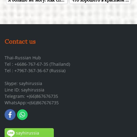
Contact us
Thai-Russian Hub
Tel : +6686-767-67-35 (Thailand)
Tel : +7967-367-36-67 (Russia)
Skype: sayhirussia
Line ID: sayhirussia
Telegram: +(66)867676735
WhatsApp:+(66)867676735
sayhirussia