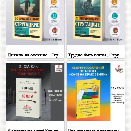
Пикник на обочине | Стругацкий Аркадий Натанович, Стругацкий Борис Натанович , Russian Books , Russian Plaza
Трудно быть богом , Стругацкий Аркадий Натанович; Стругацкий Борис Натанович , Фантастика и фэнтези для взрослых , Russian Plaza , Books in Russian
Я больше не могу! Как справиться с длительным стрессом и эмоциональным выгоранием | Чаттерджи Ранган , Бомбора , Книга на русском языке , Russian Plaza
Что хорошего в красивом пейзаже, если вы не смотрите в окно.( Ahas! - Moments of Inspired Thought Volume II / John P. Strelecky ) Новый сборник озарений о том, что действительно важно , Russian Plaza