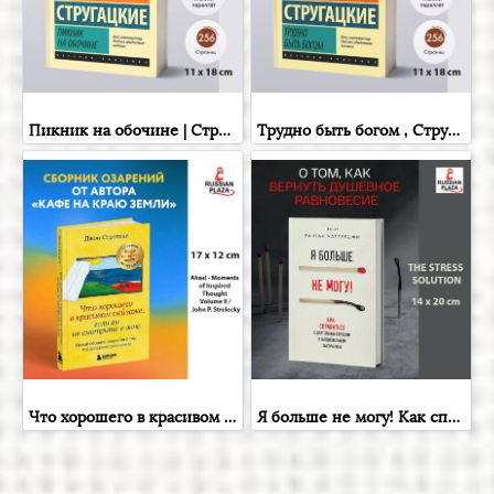
Пикник на обочине | Стругацкий Аркадий Натанович, Стругацкий Борис Натанович , Russian Books , Russian Plaza
Трудно быть богом , Стругацкий Аркадий Натанович; Стругацкий Борис Натанович , Фантастика и фэнтези для взрослых , Russian Plaza , Books in Russian
Что хорошего в красивом пейзаже, если вы не смотрите в окно.( Ahas! - Moments of Inspired Thought Volume II / John P. Strelecky ) Новый сборник озарений о том, что действительно важно , Russian Plaza
Я больше не могу! Как справиться с длительным стрессом и эмоциональным выгоранием | Чаттерджи Ранган , Бомбора , Книга на русском языке , Russian Plaza