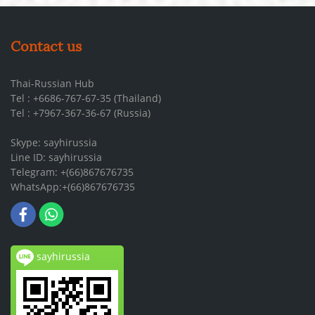
Contact us
Thai-Russian Hub
Tel : +6686-767-67-35 (Thailand)
Tel : +7967-367-36-67 (Russia)
Skype: sayhirussia
Line ID: sayhirussia
Telegram: +(66)867676735
WhatsApp:+(66)867676735
sayhirussia