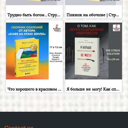
Трудно быть богом , Стругацкий Аркадий Натанович; Стругацкий Борис Натанович , Фантастика и фэнтези для взрослых , Russian Plaza , Books in Russian
Пикник на обочине | Стругацкий Аркадий Натанович, Стругацкий Борис Натанович , Russian Books , Russian Plaza
Что хорошего в красивом пейзаже, если вы не смотрите в окно.( Ahas! - Moments of Inspired Thought Volume II / John P. Strelecky ) Новый сборник озарений о том, что действительно важно , Russian Plaza
Я больше не могу! Как справиться с длительным стрессом и эмоциональным выгоранием | Чаттерджи Ранган , Бомбора , Книга на русском языке , Russian Plaza
Contact us