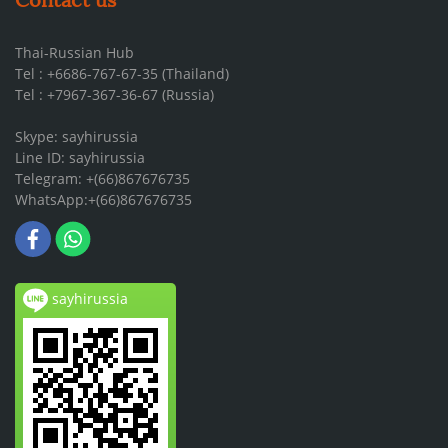
Thai-Russian Hub
Tel : +6686-767-67-35 (Thailand)
Tel : +7967-367-36-67 (Russia)
Skype: sayhirussia
Line ID: sayhirussia
Telegram: +(66)867676735
WhatsApp:+(66)867676735
sayhirussia