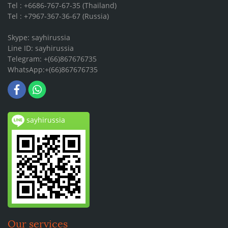
Tel : +6686-767-67-35 (Thailand)
Tel : +7967-367-36-67 (Russia)
Skype: sayhirussia
Line ID: sayhirussia
Telegram: +(66)867676735
WhatsApp:+(66)867676735
sayhirussia
Our services